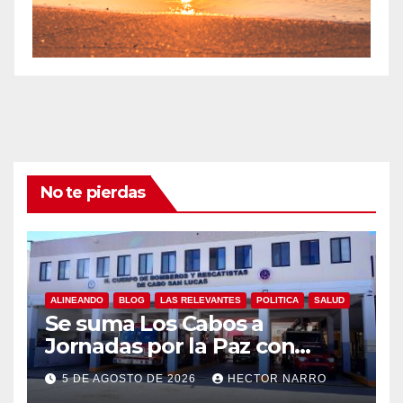
No te pierdas
ALINEANDO
BLOG
LAS RELEVANTES
POLITICA
SALUD
Se suma Los Cabos a
Jornadas por la Paz con
capacitación en primeros
5 DE AGOSTO DE 2026
HECTOR NARRO
auxilios para jóvenes