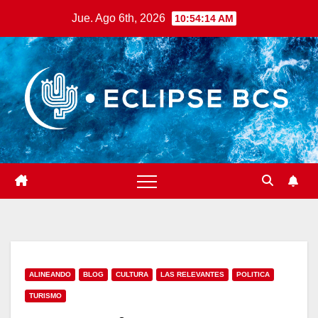
Saltar
Jue. Ago 6th, 2026
10:54:15 AM
al
contenido
ALINEANDO
BLOG
CULTURA
LAS RELEVANTES
POLITICA
TURISMO