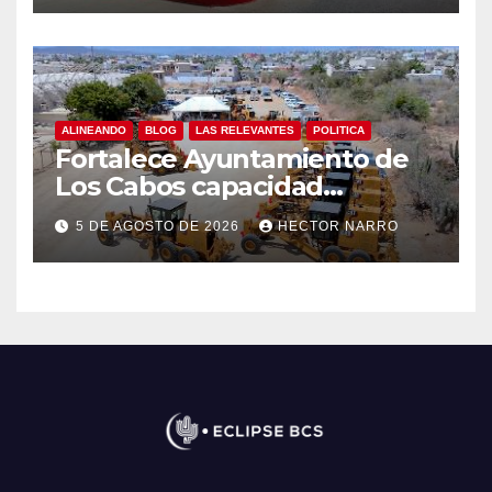
ALINEANDO
BLOG
LAS RELEVANTES
POLITICA
Fortalece Ayuntamiento de
Los Cabos capacidad
operativa de Servicios
5 DE AGOSTO DE 2026
HECTOR NARRO
Públicos con recursos del
FISAM