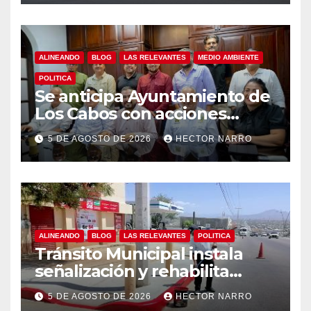
ALINEANDO
BLOG
LAS RELEVANTES
MEDIO AMBIENTE
POLITICA
Se anticipa Ayuntamiento de
Los Cabos con acciones
preventivas ante lluvias en el
5 DE AGOSTO DE 2026
HECTOR NARRO
centro histórico
ALINEANDO
BLOG
LAS RELEVANTES
POLITICA
Tránsito Municipal instala
señalización y rehabilita
cruces peatonales en Los
5 DE AGOSTO DE 2026
HECTOR NARRO
Cabos