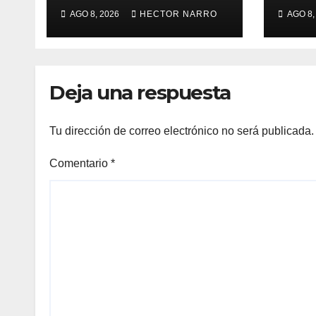
organizadores de
Ayu
AGO 8, 2026
HECTOR NARRO
AGO 8,
Bisbee’s coordinan
Los 
acciones para
imp
edición 2026
loca
para
Deja una respuesta
BCS
Tu dirección de correo electrónico no será publicada.
Comentario
*