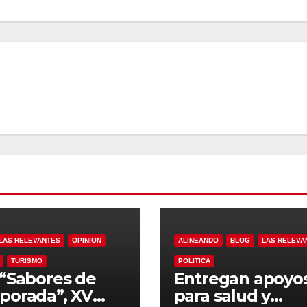
LAS RELEVANTES
OPINION
ALINEANDO
BLOG
LAS RELEVA
TURISMO
POLITICA
“Sabores de
Entregan apoyo
orada”, XV
para salud y