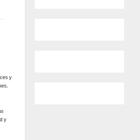
uces y
nes.
as
d y