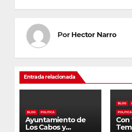
entradas
Por
Hector Narro
Entrada relacionada
BLOG
BLOG
POLITICA
POLITICA
Ayuntamiento de
Con 
Los Cabos y
Temp