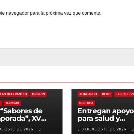
ste navegador para la próxima vez que comente.
LAS RELEVANTES
OPINION
ALINEANDO
BLOG
LAS RELEV
A
TURISMO
POLITICA
“Sabores de
Entregan apoyo
porada”, XV
para salud y
ntamiento de
necesidades de
 AGOSTO DE 2026
8 DE AGOSTO DE 2026
Cabos y Canirac
hogar a familias