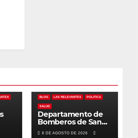
ANTES
BLOG
LAS RELEVANTES
POLITICA
SALUD
s
Departamento de
Bomberos de San
l
José del Cabo
8 DE AGOSTO DE 2026
 de
atendió 323