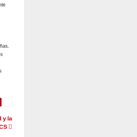
nte
eñas.
os
s
 y la
BCS