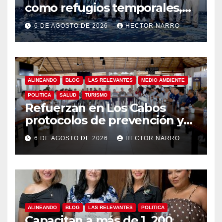
como refugios temporales,
Gobierno de Los Cabos
6 DE AGOSTO DE 2026
HECTOR NARRO
refuerza la prevención y
garantiza un destino seguro
ALINEANDO
BLOG
LAS RELEVANTES
MEDIO AMBIENTE
POLITICA
SALUD
TURISMO
Refuerzan en Los Cabos
protocolos de prevención y
rescate en playas ante oleaje
6 DE AGOSTO DE 2026
HECTOR NARRO
y temporada de ciclones
ALINEANDO
BLOG
LAS RELEVANTES
POLITICA
Capacitan a más de 1, 200