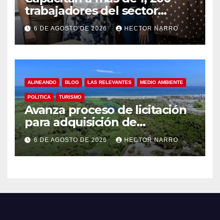
trabajadores del sector
hotelero en derechos
6 DE AGOSTO DE 2026
HECTOR NARRO
humanos y respeto laboral
en Los Cabos
ALINEANDO
BLOG
LAS RELEVANTES
MEDIO AMBIENTE
POLITICA
TURISMO
Avanza proceso de licitación
para adquisición de
maquinaria del Plan de
6 DE AGOSTO DE 2026
HECTOR NARRO
Regeneración del Estero
Josefino