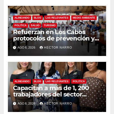
garantiza un destino seguro
ALINEANDO
BLOG
LAS RELEVANTES
MEDIO AMBIENTE
POLITICA
SALUD
TURISMO
Refuerzan en Los Cabos
protocolos de prevención y
rescate en playas ante oleaje
AGO 6, 2026
HECTOR NARRO
y temporada de ciclones
ALINEANDO
BLOG
LAS RELEVANTES
POLITICA
Capacitan a más de 1, 200
trabajadores del sector
hotelero en derechos
AGO 6, 2026
HECTOR NARRO
humanos y respeto laboral
en Los Cabos