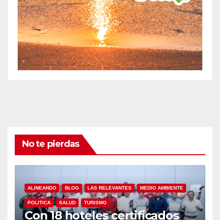
No te pierdas
ALINEANDO
BLOG
LAS RELEVANTES
MEDIO AMBIENTE
POLITICA
SALUD
TURISMO
Con 18 hoteles certificados