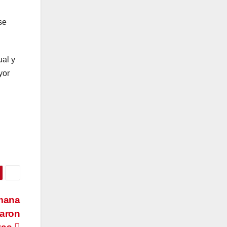
se
ual y
yor
emana
taron