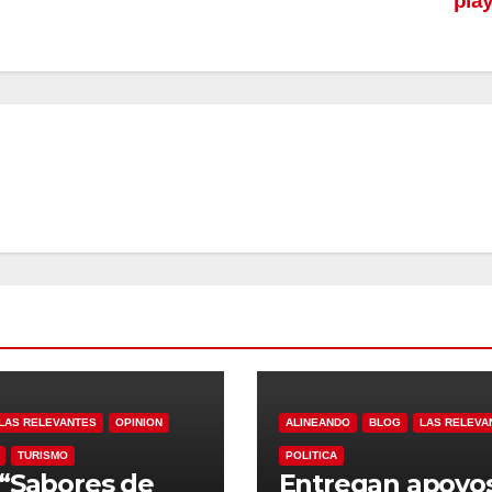
pla
LAS RELEVANTES
OPINION
ALINEANDO
BLOG
LAS RELEVA
TURISMO
POLITICA
“Sabores de
Entregan apoyo