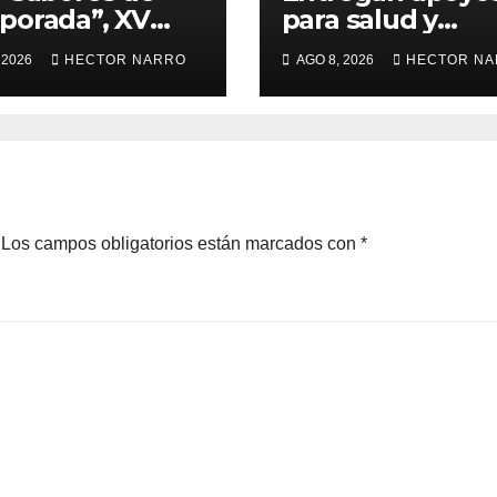
orada”, XV
para salud y
ntamiento de
necesidades del
 2026
HECTOR NARRO
AGO 8, 2026
HECTOR N
Cabos y Canirac
hogar a familias
ulsan consumo
Cabo San Lucas
l con beneficios
 residentes de
Los campos obligatorios están marcados con
*