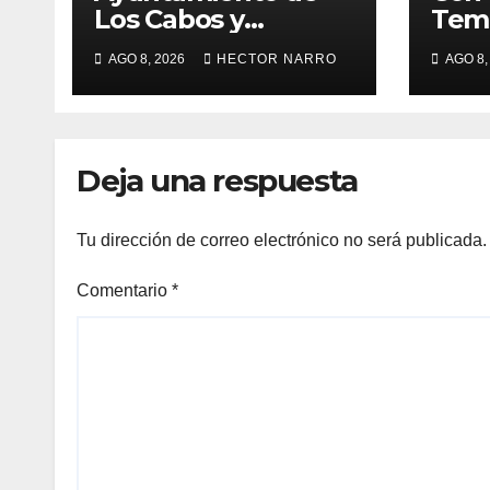
Los Cabos y
Temp
organizadores de
Ayu
AGO 8, 2026
HECTOR NARRO
AGO 8,
Bisbee’s coordinan
Los 
acciones para
imp
edición 2026
loca
para
Deja una respuesta
BCS
Tu dirección de correo electrónico no será publicada.
Comentario
*