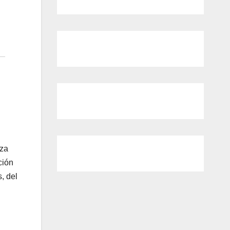
eza
ción
, del