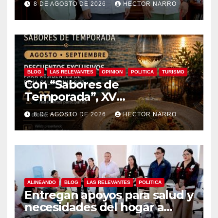
8 DE AGOSTO DE 2026
HECTOR NARRO
edición 2026
BLOG
LAS RELEVANTES
OPINION
POLITICA
TURISMO
Con “Sabores de
Temporada”, XV
Ayuntamiento de Los Cabos y
8 DE AGOSTO DE 2026
HECTOR NARRO
Canirac impulsan consumo
local con beneficios para
residentes de BCS
ALINEANDO
BLOG
LAS RELEVANTES
POLITICA
Entregan apoyos para salud y
necesidades del hogar a