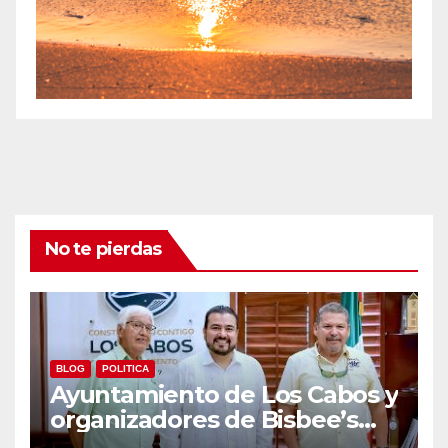
No te pierdas
BLOG
POLITICA
Ayuntamiento de Los Cabos y
organizadores de Bisbee’s
coordinan acciones para