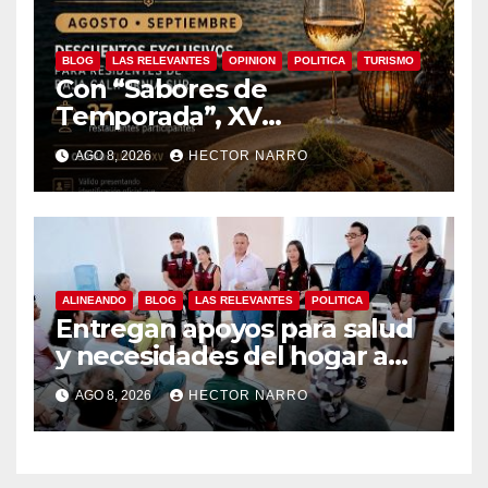
BLOG
LAS RELEVANTES
OPINION
POLITICA
TURISMO
Con “Sabores de
Temporada”, XV
Ayuntamiento de Los Cabos
AGO 8, 2026
HECTOR NARRO
y Canirac impulsan consumo
local con beneficios para
residentes de BCS
ALINEANDO
BLOG
LAS RELEVANTES
POLITICA
Entregan apoyos para salud
y necesidades del hogar a
familias de Cabo San Lucas
AGO 8, 2026
HECTOR NARRO