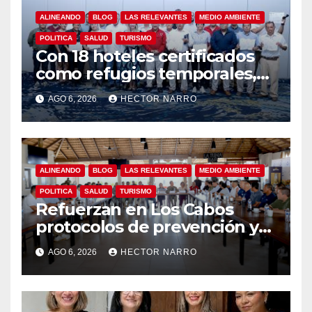
ALINEANDO
BLOG
LAS RELEVANTES
MEDIO AMBIENTE
POLITICA
SALUD
TURISMO
Con 18 hoteles certificados
como refugios temporales,
Gobierno de Los Cabos
AGO 6, 2026
HECTOR NARRO
refuerza la prevención y
garantiza un destino seguro
ALINEANDO
BLOG
LAS RELEVANTES
MEDIO AMBIENTE
POLITICA
SALUD
TURISMO
Refuerzan en Los Cabos
protocolos de prevención y
rescate en playas ante oleaje
AGO 6, 2026
HECTOR NARRO
y temporada de ciclones