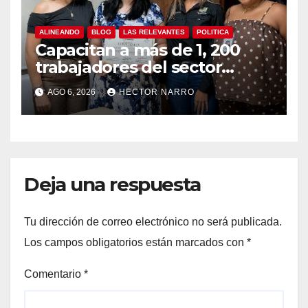
ALINEANDO
BLOG
LAS RELEVANTES
POLITICA
Capacitan a más de 1, 200
trabajadores del sector
hotelero en derechos
AGO 6, 2026
HECTOR NARRO
humanos y respeto laboral
en Los Cabos
Deja una respuesta
Tu dirección de correo electrónico no será publicada.
Los campos obligatorios están marcados con
*
Comentario
*