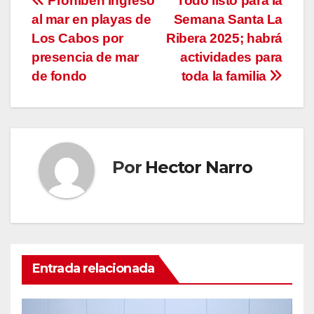
Navegación
Prohíben ingreso
Todo listo para la
al mar en playas de
Semana Santa La
de
Los Cabos por
Ribera 2025; habrá
entradas
presencia de mar
actividades para
de fondo
toda la familia
Por
Hector Narro
Entrada relacionada