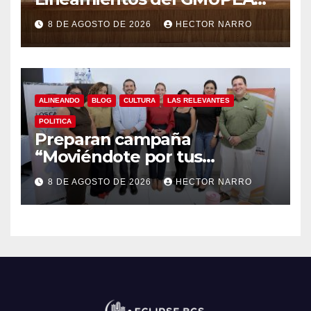
en Los Cabos
8 DE AGOSTO DE 2026
HECTOR NARRO
ALINEANDO
BLOG
CULTURA
LAS RELEVANTES
POLITICA
Preparan campaña
“Moviéndote por tus
Derechos 2026” para
8 DE AGOSTO DE 2026
HECTOR NARRO
fortalecer la promoción y
protección de los derechos
humanos