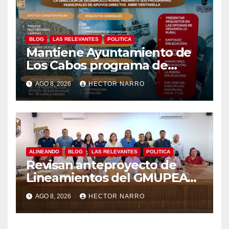
BLOG
LAS RELEVANTES
POLITICA
Mantiene Ayuntamiento de
Los Cabos programa de
apoyos para agricultores,
AGO 8, 2026
HECTOR NARRO
ganaderos y apicultores
ALINEANDO
BLOG
LAS RELEVANTES
POLITICA
Revisan anteproyecto de
Lineamientos del GMUPEA
en Los Cabos
AGO 8, 2026
HECTOR NARRO