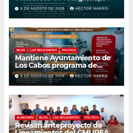
canto y pintura de las Fiestas
8 DE AGOSTO DE 2026
HECTOR NARRO
Tradicionales La Ribera 2026
BLOG
LAS RELEVANTES
POLITICA
Mantiene Ayuntamiento de
Los Cabos programa de
apoyos para agricultores,
8 DE AGOSTO DE 2026
HECTOR NARRO
ganaderos y apicultores
ALINEANDO
BLOG
LAS RELEVANTES
POLITICA
Revisan anteproyecto de
Lineamientos del GMUPEA