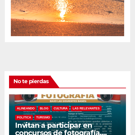
No te pierdas
ALINEANDO
BLOG
CULTURA
LAS RELEVANTES
POLITICA
TURISMO
Invitan a participar en
concursos de fotografía,