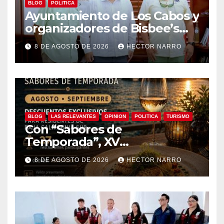
BLOG
POLITICA
Ayuntamiento de Los Cabos y
organizadores de Bisbee’s
coordinan acciones para
8 DE AGOSTO DE 2026
HECTOR NARRO
edición 2026
BLOG
LAS RELEVANTES
OPINION
POLITICA
TURISMO
Con “Sabores de
Temporada”, XV
Ayuntamiento de Los Cabos y
8 DE AGOSTO DE 2026
HECTOR NARRO
Canirac impulsan consumo
local con beneficios para
residentes de BCS