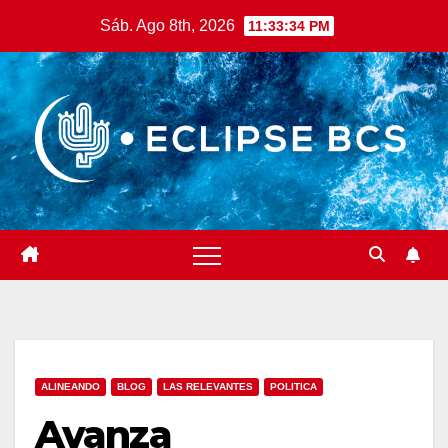
Saltar
Sáb. Ago 8th, 2026
11:33:35 PM
al
contenido
ALINEANDO
BLOG
LAS RELEVANTES
POLITICA
Avanza