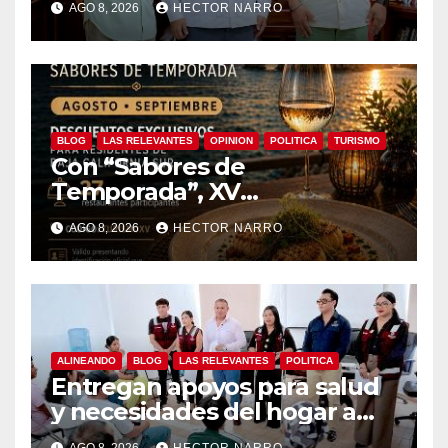
AGO 8, 2026
HECTOR NARRO
edición 2026
BLOG
LAS RELEVANTES
OPINION
POLITICA
TURISMO
Con “Sabores de
Temporada”, XV
Ayuntamiento de Los Cabos
AGO 8, 2026
HECTOR NARRO
y Canirac impulsan consumo
local con beneficios para
residentes de BCS
ALINEANDO
BLOG
LAS RELEVANTES
POLITICA
Entregan apoyos para salud
y necesidades del hogar a
familias de Cabo San Lucas