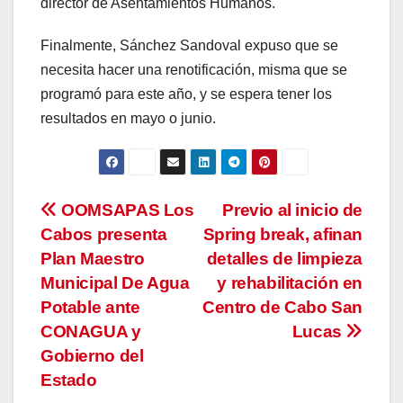
director de Asentamientos Humanos.
Finalmente, Sánchez Sandoval expuso que se
necesita hacer una renotificación, misma que se
programó para este año, y se espera tener los
resultados en mayo o junio.
Navegación
OOMSAPAS Los
Previo al inicio de
Cabos presenta
Spring break, afinan
de
Plan Maestro
detalles de limpieza
entradas
Municipal De Agua
y rehabilitación en
Potable ante
Centro de Cabo San
CONAGUA y
Lucas
Gobierno del
Estado