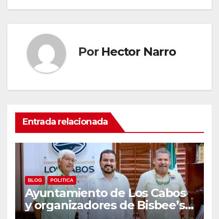
Por
Hector Narro
Entrada relacionada
BLOG
POLITICA
Ayuntamiento de Los Cabos
y organizadores de Bisbee’s
coordinan acciones para