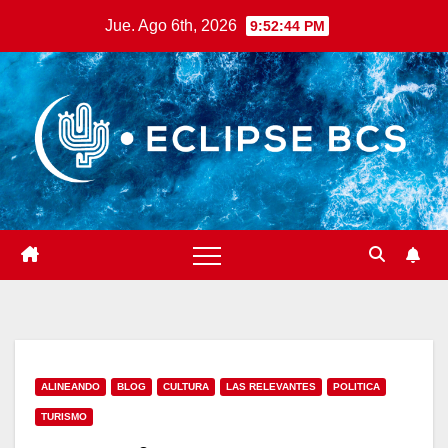
Saltar
Jue. Ago 6th, 2026
9:52:46 PM
al
contenido
ALINEANDO
BLOG
CULTURA
LAS RELEVANTES
POLITICA
TURISMO