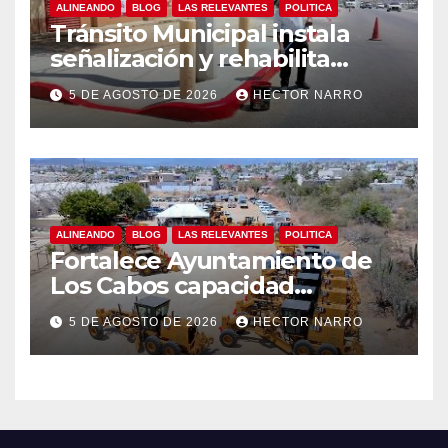
ALINEANDO
BLOG
LAS RELEVANTES
POLITICA
Tránsito Municipal instala
señalización y rehabilita
cruces peatonales en Los
5 DE AGOSTO DE 2026
HECTOR NARRO
Cabos
ALINEANDO
BLOG
LAS RELEVANTES
POLITICA
Fortalece Ayuntamiento de
Los Cabos capacidad
operativa de Servicios
5 DE AGOSTO DE 2026
HECTOR NARRO
Públicos con recursos del
FISAM