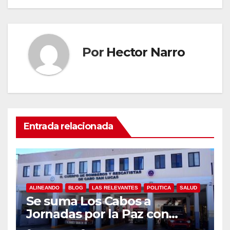
Por
Hector Narro
Entrada relacionada
ALINEANDO
BLOG
LAS RELEVANTES
POLITICA
SALUD
Se suma Los Cabos a
Jornadas por la Paz con
capacitación en primeros