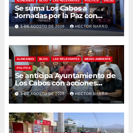
ALINEANDO
BLOG
LAS RELEVANTES
POLITICA
SALUD
Se suma Los Cabos a
Jornadas por la Paz con
capacitación en primeros
5 DE AGOSTO DE 2026
HECTOR NARRO
auxilios para jóvenes
ALINEANDO
BLOG
LAS RELEVANTES
MEDIO AMBIENTE
POLITICA
Se anticipa Ayuntamiento de
Los Cabos con acciones
preventivas ante lluvias en el
5 DE AGOSTO DE 2026
HECTOR NARRO
centro histórico