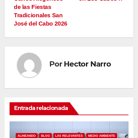
entradas
de las Fiestas
Tradicionales San
José del Cabo 2026
Por
Hector Narro
Entrada relacionada
ALINEANDO
BLOG
LAS RELEVANTES
MEDIO AMBIENTE