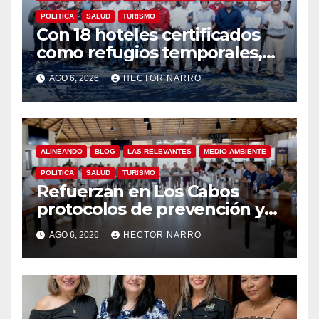
POLITICA
SALUD
TURISMO
Con 18 hoteles certificados
como refugios temporales,
Gobierno de Los Cabos
AGO 6, 2026
HECTOR NARRO
refuerza la prevención y
garantiza un destino seguro
ALINEANDO
BLOG
LAS RELEVANTES
MEDIO AMBIENTE
POLITICA
SALUD
TURISMO
Refuerzan en Los Cabos
protocolos de prevención y
rescate en playas ante oleaje
AGO 6, 2026
HECTOR NARRO
y temporada de ciclones