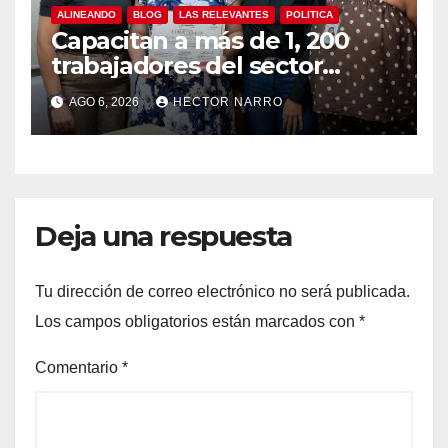
ALINEANDO
BLOG
LAS RELEVANTES
POLITICA
Capacitan a más de 1, 200
trabajadores del sector
hotelero en derechos
AGO 6, 2026
HECTOR NARRO
humanos y respeto laboral
en Los Cabos
Deja una respuesta
Tu dirección de correo electrónico no será publicada.
Los campos obligatorios están marcados con
*
Comentario
*