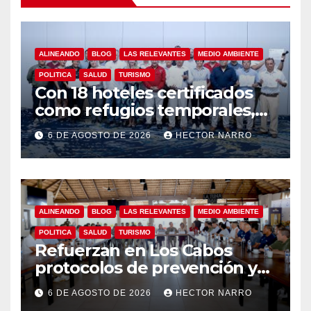
ALINEANDO
BLOG
LAS RELEVANTES
MEDIO AMBIENTE
POLITICA
SALUD
TURISMO
Con 18 hoteles certificados
como refugios temporales,
Gobierno de Los Cabos
6 DE AGOSTO DE 2026
HECTOR NARRO
refuerza la prevención y
garantiza un destino seguro
ALINEANDO
BLOG
LAS RELEVANTES
MEDIO AMBIENTE
POLITICA
SALUD
TURISMO
Refuerzan en Los Cabos
protocolos de prevención y
rescate en playas ante oleaje
6 DE AGOSTO DE 2026
HECTOR NARRO
y temporada de ciclones