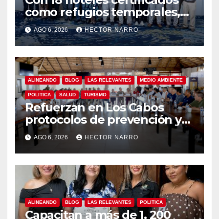
como refugios temporales,
Gobierno de Los Cabos
AGO 6, 2026
HECTOR NARRO
refuerza la prevención y
garantiza un destino seguro
ALINEANDO
BLOG
LAS RELEVANTES
MEDIO AMBIENTE
POLITICA
SALUD
TURISMO
Refuerzan en Los Cabos
protocolos de prevención y
rescate en playas ante oleaje
AGO 6, 2026
HECTOR NARRO
y temporada de ciclones
ALINEANDO
BLOG
LAS RELEVANTES
POLITICA
Capacitan a más de 1, 200