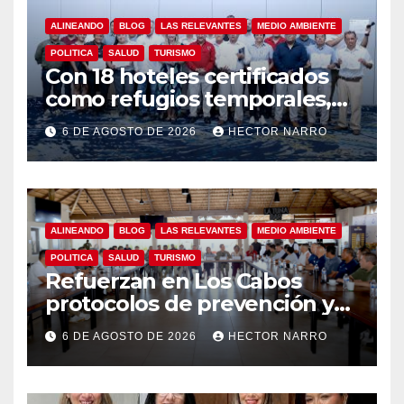
ALINEANDO
BLOG
LAS RELEVANTES
MEDIO AMBIENTE
POLITICA
SALUD
TURISMO
Con 18 hoteles certificados
como refugios temporales,
Gobierno de Los Cabos
6 DE AGOSTO DE 2026
HECTOR NARRO
refuerza la prevención y
garantiza un destino seguro
ALINEANDO
BLOG
LAS RELEVANTES
MEDIO AMBIENTE
POLITICA
SALUD
TURISMO
Refuerzan en Los Cabos
protocolos de prevención y
rescate en playas ante oleaje
6 DE AGOSTO DE 2026
HECTOR NARRO
y temporada de ciclones