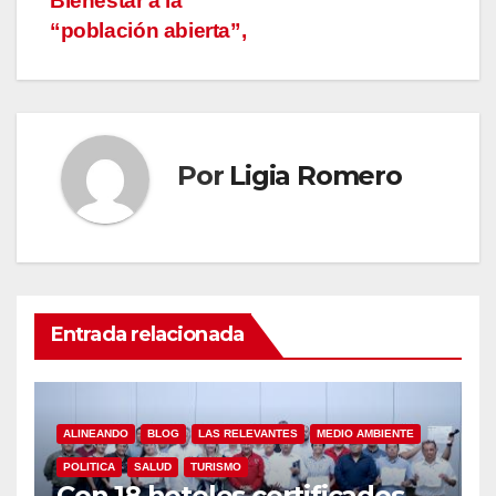
Bienestar a la
de
“población abierta”,
entradas
Por
Ligia Romero
Entrada relacionada
ALINEANDO
BLOG
LAS RELEVANTES
MEDIO AMBIENTE
POLITICA
SALUD
TURISMO
Con 18 hoteles certificados