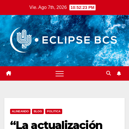
Saltar
Vie. Ago 7th, 2026
10:52:24 PM
al
contenido
ALINEANDO
BLOG
POLITICA
“La actualización