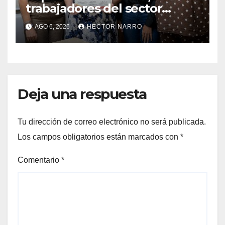
trabajadores del sector
hotelero en derechos
AGO 6, 2026
HECTOR NARRO
humanos y respeto laboral
en Los Cabos
Deja una respuesta
Tu dirección de correo electrónico no será publicada.
Los campos obligatorios están marcados con
*
Comentario
*