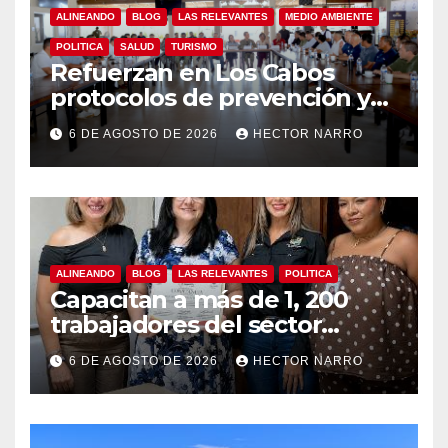
ALINEANDO
BLOG
LAS RELEVANTES
MEDIO AMBIENTE
POLITICA
SALUD
TURISMO
Refuerzan en Los Cabos
protocolos de prevención y
rescate en playas ante oleaje
6 DE AGOSTO DE 2026
HECTOR NARRO
y temporada de ciclones
ALINEANDO
BLOG
LAS RELEVANTES
POLITICA
Capacitan a más de 1, 200
trabajadores del sector
hotelero en derechos
6 DE AGOSTO DE 2026
HECTOR NARRO
humanos y respeto laboral
en Los Cabos