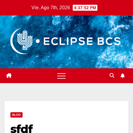
Saltar
Vie. Ago 7th, 2026
4:37:53 PM
al
contenido
BLOG
sfdf