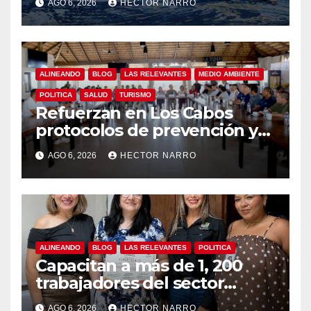
AGO 6, 2026
HECTOR NARRO
refuerza la prevención y
garantiza un destino seguro
ALINEANDO
BLOG
LAS RELEVANTES
MEDIO AMBIENTE
POLITICA
SALUD
TURISMO
Refuerzan en Los Cabos
protocolos de prevención y
rescate en playas ante oleaje
AGO 6, 2026
HECTOR NARRO
y temporada de ciclones
ALINEANDO
BLOG
LAS RELEVANTES
POLITICA
Capacitan a más de 1, 200
trabajadores del sector
hotelero en derechos
AGO 6, 2026
HECTOR NARRO