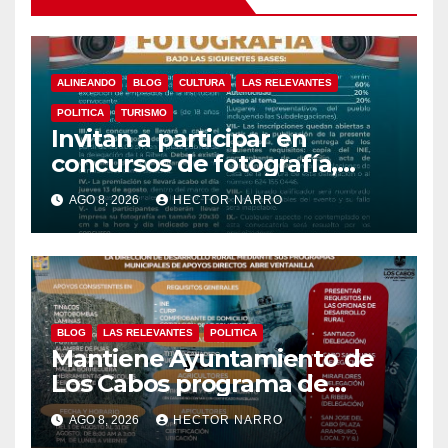
ALINEANDO
BLOG
CULTURA
LAS RELEVANTES
POLITICA
TURISMO
Invitan a participar en
concursos de fotografía,
canto y pintura de las Fiestas
AGO 8, 2026
HECTOR NARRO
Tradicionales La Ribera 2026
BLOG
LAS RELEVANTES
POLITICA
Mantiene Ayuntamiento de
Los Cabos programa de
apoyos para agricultores,
AGO 8, 2026
HECTOR NARRO
ganaderos y apicultores