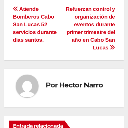
Navegación
Atiende
Refuerzan control y
Bomberos Cabo
organización de
de
San Lucas 52
eventos durante
entradas
servicios durante
primer trimestre del
días santos.
año en Cabo San
Lucas
Por
Hector Narro
Entrada relacionada