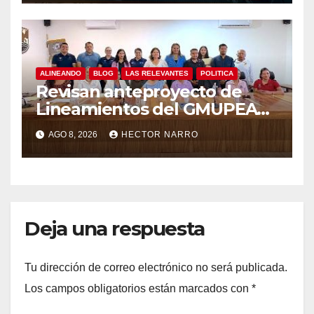
ALINEANDO
BLOG
LAS RELEVANTES
POLITICA
Revisan anteproyecto de
Lineamientos del GMUPEA
en Los Cabos
AGO 8, 2026
HECTOR NARRO
Deja una respuesta
Tu dirección de correo electrónico no será publicada.
Los campos obligatorios están marcados con
*