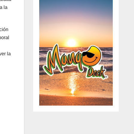
a la
ción
boral
ver la