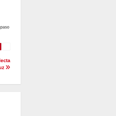
n paso
lecta
ruz