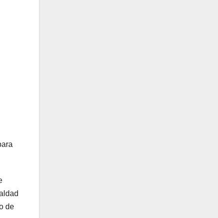
para
e
ualdad
to de