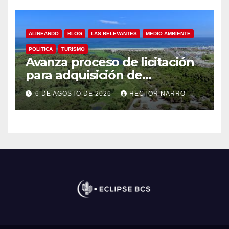
ALINEANDO
BLOG
LAS RELEVANTES
MEDIO AMBIENTE
POLITICA
TURISMO
Avanza proceso de licitación
para adquisición de
maquinaria del Plan de
6 DE AGOSTO DE 2026
HECTOR NARRO
Regeneración del Estero
Josefino