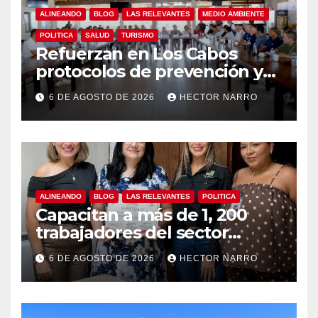
ALINEANDO
BLOG
LAS RELEVANTES
MEDIO AMBIENTE
POLITICA
SALUD
TURISMO
Refuerzan en Los Cabos
protocolos de prevención y
rescate en playas ante oleaje
6 DE AGOSTO DE 2026
HECTOR NARRO
y temporada de ciclones
ALINEANDO
BLOG
LAS RELEVANTES
POLITICA
Capacitan a más de 1, 200
trabajadores del sector
hotelero en derechos
6 DE AGOSTO DE 2026
HECTOR NARRO
humanos y respeto laboral
en Los Cabos