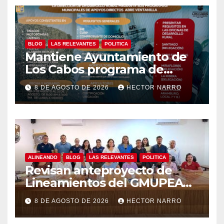
BLOG
LAS RELEVANTES
POLITICA
Mantiene Ayuntamiento de
Los Cabos programa de
apoyos para agricultores,
8 DE AGOSTO DE 2026
HECTOR NARRO
ganaderos y apicultores
ALINEANDO
BLOG
LAS RELEVANTES
POLITICA
Revisan anteproyecto de
Lineamientos del GMUPEA
en Los Cabos
8 DE AGOSTO DE 2026
HECTOR NARRO