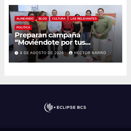
ALINEANDO
BLOG
CULTURA
LAS RELEVANTES
POLITICA
Preparan campaña
“Moviéndote por tus
Derechos 2026” para
8 DE AGOSTO DE 2026
HECTOR NARRO
fortalecer la promoción y
protección de los derechos
humanos