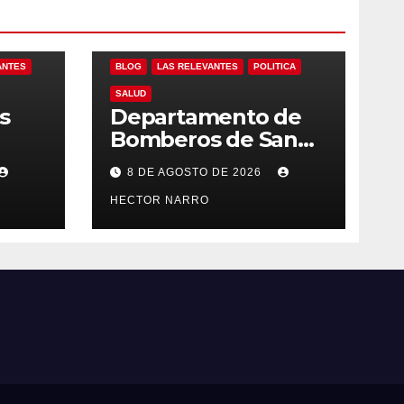
ANTES
BLOG
LAS RELEVANTES
POLITICA
SALUD
s
Departamento de
Bomberos de San
l
José del Cabo
8 DE AGOSTO DE 2026
 de
atendió 323
emergencias
HECTOR NARRO
durante julio