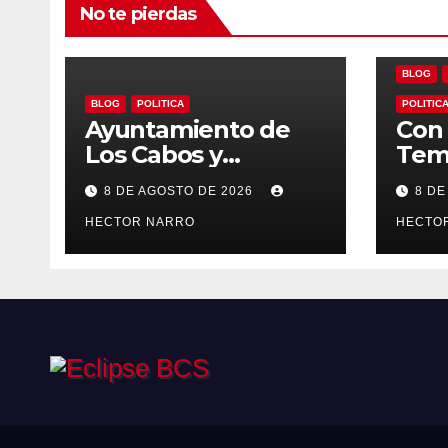
No te pierdas
BLOG
BLOG
POLITICA
POLITIC
Ayuntamiento de
Con 
Los Cabos y
Tem
organizadores de
Ayu
8 DE AGOSTO DE 2026
8 DE
Bisbee’s coordinan
Los 
acciones para
HECTOR NARRO
imp
HECTO
edición 2026
loca
para
BCS