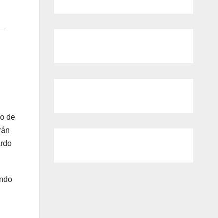
do de
rán
ardo
ando