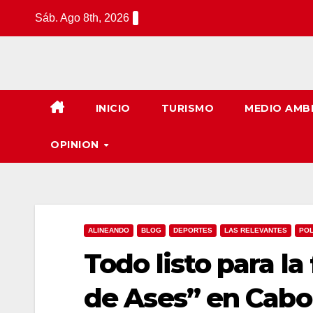
Saltar
Sáb. Ago 8th, 2026
al
contenido
INICIO
TURISMO
MEDIO AMB
OPINION
ALINEANDO
BLOG
DEPORTES
LAS RELEVANTES
POL
Todo listo para la
de Ases” en Cabo