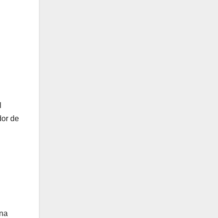
l
dor de
una