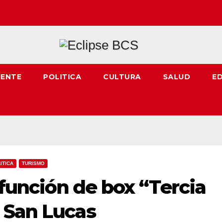
IENTE
POLITICA
CULTURA
SALUD
E
ITICA
TURISMO
 función de box “Tercia
 San Lucas