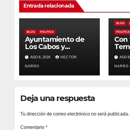
Entrada relacionada
BLOG
BLOG
POLITICA
POLITICA
Ayuntamiento de
Con 
Los Cabos y
Temp
organizadores de
Ayu
AGO 8, 2026
HECTOR
AGO 8
Bisbee’s coordinan
Los 
acciones para
NARRO
imp
NARRO
edición 2026
loca
para
BCS
Deja una respuesta
Tu dirección de correo electrónico no será publicada.
Comentario
*