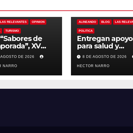
LAS RELEVANTES
OPINION
ALINEANDO
BLOG
LAS RELEV
A
TURISMO
POLITICA
“Sabores de
Entregan apoyo
porada”, XV
para salud y
ntamiento de
necesidades de
 AGOSTO DE 2026
8 DE AGOSTO DE 2026
Cabos y Canirac
hogar a familias
ulsan consumo
R NARRO
Cabo San Lucas
HECTOR NARRO
l con beneficios
 residentes de