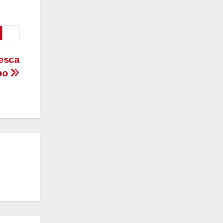
pesca
abo