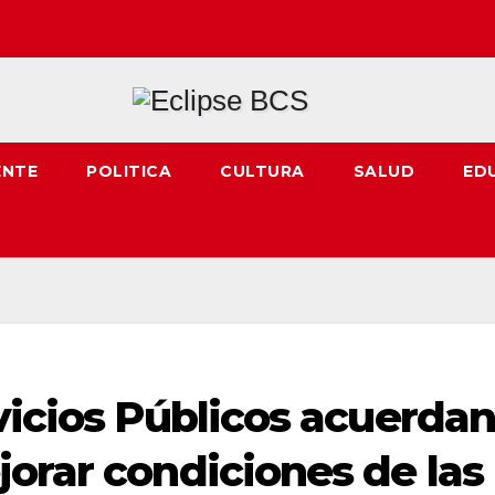
ENTE
POLITICA
CULTURA
SALUD
ED
vicios Públicos acuerda
orar condiciones de las