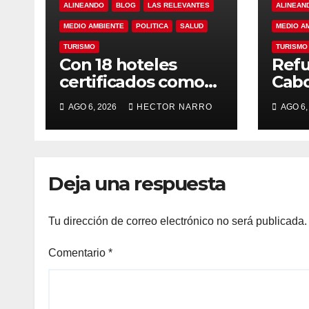
ALINEANDO
BLOG
LAS RELEVANTES
ALINEAN
MEDIO AMBIENTE
POLITICA
SALUD
MEDIO A
TURISMO
TURISMO
Con 18 hoteles
Refu
certificados como
Cabo
refugios
de p
AGO 6, 2026
HECTOR NARRO
AGO 6,
temporales,
resc
Gobierno de Los
ante
Cabos refuerza la
tem
prevención y
cicl
Deja una respuesta
garantiza un
destino seguro
Tu dirección de correo electrónico no será publicada.
Comentario
*