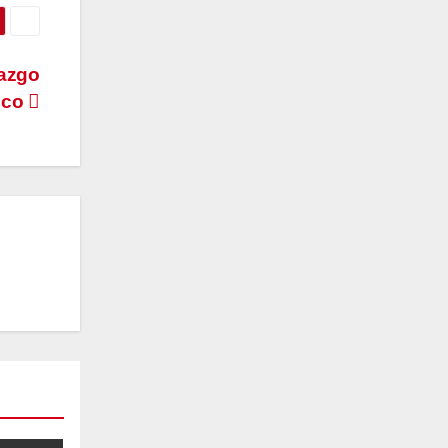
razgo
tico