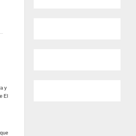
ra y
e El
 que