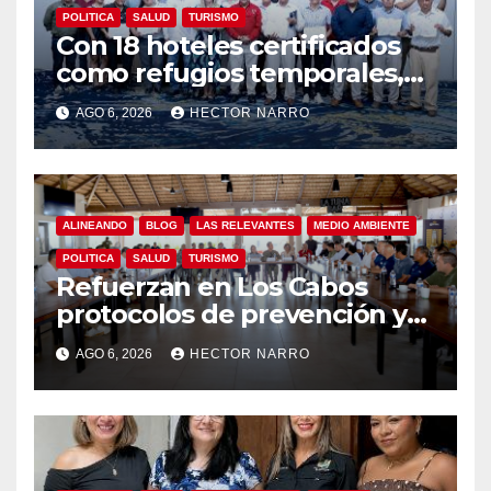
POLITICA
SALUD
TURISMO
Con 18 hoteles certificados
como refugios temporales,
Gobierno de Los Cabos
AGO 6, 2026
HECTOR NARRO
refuerza la prevención y
garantiza un destino seguro
ALINEANDO
BLOG
LAS RELEVANTES
MEDIO AMBIENTE
POLITICA
SALUD
TURISMO
Refuerzan en Los Cabos
protocolos de prevención y
rescate en playas ante oleaje
AGO 6, 2026
HECTOR NARRO
y temporada de ciclones