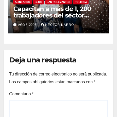
ALINEANDO
BLOG
LAS RELEVANTES
POLITICA
Capacitan a más de 1, 200
trabajadores del sector
hotelero en derechos
AGO 6, 2026
HECTOR NARRO
humanos y respeto laboral
en Los Cabos
Deja una respuesta
Tu dirección de correo electrónico no será publicada.
Los campos obligatorios están marcados con
*
Comentario
*