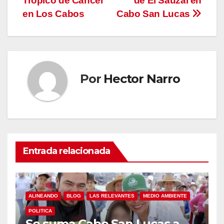
Trópico de Cáncer
de El Sauzal en
entradas
en Los Cabos
Cabo San Lucas
Por
Hector Narro
Entrada relacionada
ALINEANDO
BLOG
LAS RELEVANTES
MEDIO AMBIENTE
POLITICA
Se suma Cabo San Lucas a