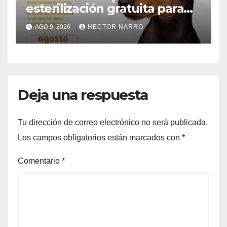
esterilización gratuita para
perros y gatos en San José
AGO 9, 2026
HECTOR NARRO
del Cabo
Deja una respuesta
Tu dirección de correo electrónico no será publicada.
Los campos obligatorios están marcados con
*
Comentario
*