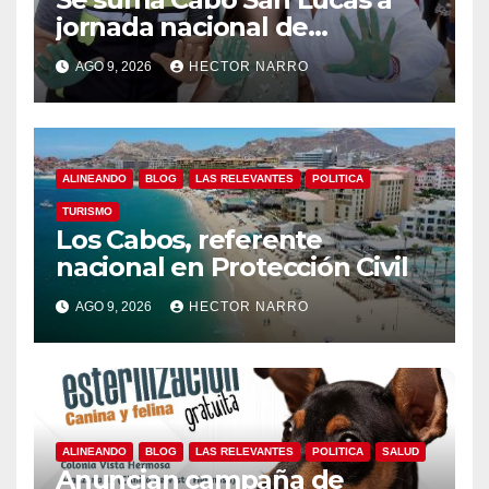
jornada nacional de
reforestación
AGO 9, 2026
HECTOR NARRO
ALINEANDO
BLOG
LAS RELEVANTES
POLITICA
TURISMO
Los Cabos, referente
nacional en Protección Civil
AGO 9, 2026
HECTOR NARRO
ALINEANDO
BLOG
LAS RELEVANTES
POLITICA
SALUD
Anuncian campaña de