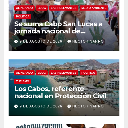
ALINEANDO
BLOG
LAS RELEVANTES
MEDIO AMBIENTE
POLITICA
Se suma Cabo San Lucas a
jornada nacional de
reforestación
9 DE AGOSTO DE 2026
HECTOR NARRO
ALINEANDO
BLOG
LAS RELEVANTES
POLITICA
TURISMO
Los Cabos, referente
nacional en Protección Civil
9 DE AGOSTO DE 2026
HECTOR NARRO