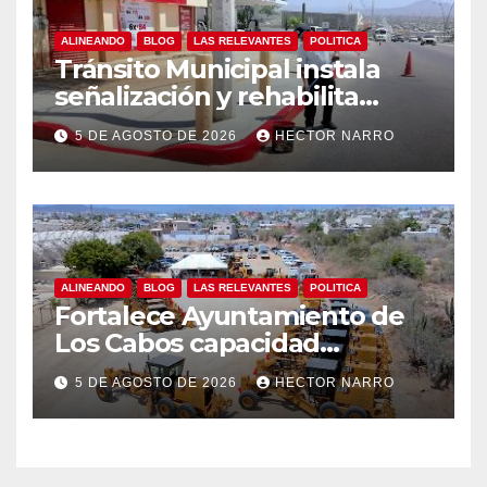
ALINEANDO
BLOG
LAS RELEVANTES
POLITICA
Tránsito Municipal instala
señalización y rehabilita
cruces peatonales en Los
5 DE AGOSTO DE 2026
HECTOR NARRO
Cabos
ALINEANDO
BLOG
LAS RELEVANTES
POLITICA
Fortalece Ayuntamiento de
Los Cabos capacidad
operativa de Servicios
5 DE AGOSTO DE 2026
HECTOR NARRO
Públicos con recursos del
FISAM