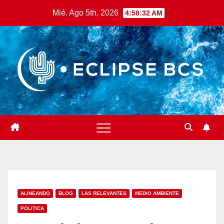
Saltar
Mié. Ago 5th, 2026
4:58:34 AM
al
contenido
ALINEANDO
BLOG
LAS RELEVANTES
MEDIO AMBIENTE
POLITICA