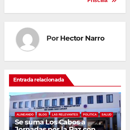
“Priscilla”
Por
Hector Narro
Entrada relacionada
ALINEANDO
BLOG
LAS RELEVANTES
POLITICA
SALUD
Se suma Los Cabos a
Jornadas por la Paz con