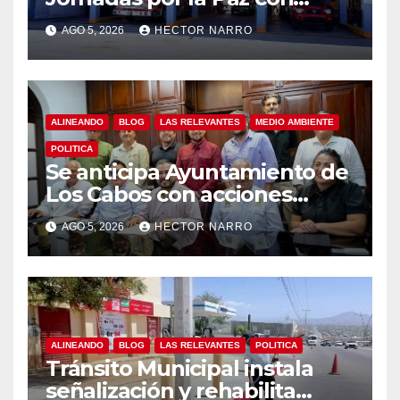
capacitación en primeros
AGO 5, 2026
HECTOR NARRO
auxilios para jóvenes
ALINEANDO
BLOG
LAS RELEVANTES
MEDIO AMBIENTE
POLITICA
Se anticipa Ayuntamiento de
Los Cabos con acciones
preventivas ante lluvias en el
AGO 5, 2026
HECTOR NARRO
centro histórico
ALINEANDO
BLOG
LAS RELEVANTES
POLITICA
Tránsito Municipal instala
señalización y rehabilita