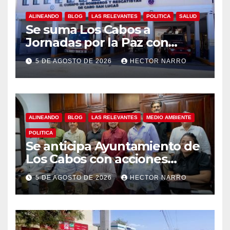
ALINEANDO
BLOG
LAS RELEVANTES
POLITICA
SALUD
Se suma Los Cabos a
Jornadas por la Paz con
capacitación en primeros
5 DE AGOSTO DE 2026
HECTOR NARRO
auxilios para jóvenes
ALINEANDO
BLOG
LAS RELEVANTES
MEDIO AMBIENTE
POLITICA
Se anticipa Ayuntamiento de
Los Cabos con acciones
preventivas ante lluvias en el
5 DE AGOSTO DE 2026
HECTOR NARRO
centro histórico