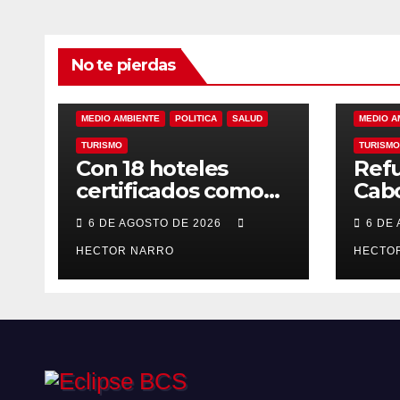
No te pierdas
ALINEANDO
BLOG
LAS RELEVANTES
ALINEAN
MEDIO AMBIENTE
POLITICA
SALUD
MEDIO A
TURISMO
TURISMO
Con 18 hoteles
Refu
certificados como
Cabo
refugios
prev
6 DE AGOSTO DE 2026
6 DE
temporales,
resc
Gobierno de Los
HECTOR NARRO
ante
HECTO
Cabos refuerza la
tem
prevención y
cicl
garantiza un destino
seguro