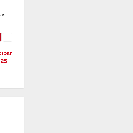
tas
cipar
025