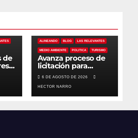
ANTES
ALINEANDO
BLOG
LAS RELEVANTES
MEDIO AMBIENTE
POLITICA
TURISMO
s de
Avanza proceso de
res
licitación para
ero
adquisición de
6 DE AGOSTO DE 2026
maquinaria del Plan
eto
de Regeneración
HECTOR NARRO
Cabos
del Estero Josefino