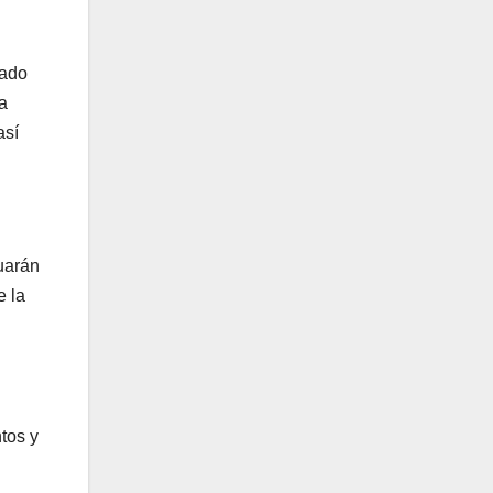
rado
a
así
uarán
e la
tos y