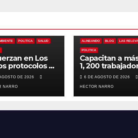
DO
BLOG
LAS RELEVANTES
MBIENTE
POLITICA
SALUD
ALINEANDO
BLOG
LAS RELEV
POLITICA
erzan en Los
Capacitan a má
s protocolos de
1, 200 trabajado
ención y
del sector hotel
 AGOSTO DE 2026
6 DE AGOSTO DE 2026
ate en playas
en derechos
 oleaje y
R NARRO
humanos y resp
HECTOR NARRO
porada de
laboral en Los 
ones