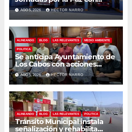
capacitación en primeros
AGO 5, 2026
HECTOR NARRO
auxilios para jóvenes
ALINEANDO
BLOG
LAS RELEVANTES
MEDIO AMBIENTE
POLITICA
Se anticipa Ayuntamiento de
Los Cabos con acciones
preventivas ante lluvias en el
AGO 5, 2026
HECTOR NARRO
centro histórico
ALINEANDO
BLOG
LAS RELEVANTES
POLITICA
Tránsito Municipal instala
señalización y rehabilita