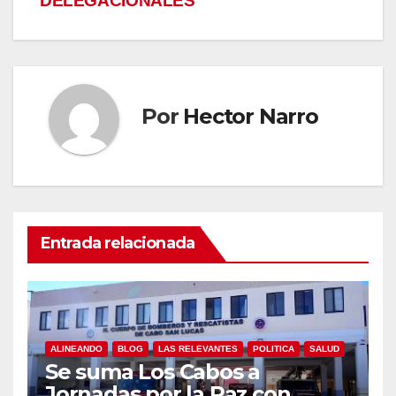
DELEGACIONALES
Por
Hector Narro
Entrada relacionada
ALINEANDO
BLOG
LAS RELEVANTES
POLITICA
SALUD
Se suma Los Cabos a
Jornadas por la Paz con