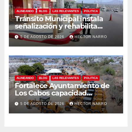
ALINEANDO
BLOG
LAS RELEVANTES
POLITICA
Tránsito Municipal instala
señalización y rehabilita
cruces peatonales en Los
5 DE AGOSTO DE 2026
HECTOR NARRO
Cabos
ALINEANDO
BLOG
LAS RELEVANTES
POLITICA
Fortalece Ayuntamiento de
Los Cabos capacidad
operativa de Servicios
5 DE AGOSTO DE 2026
HECTOR NARRO
Públicos con recursos del
FISAM