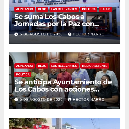
ALINEANDO
BLOG
LAS RELEVANTES
POLITICA
SALUD
Se suma Los Cabos a
Jornadas por la Paz con
capacitación en primeros
5 DE AGOSTO DE 2026
HECTOR NARRO
auxilios para jóvenes
ALINEANDO
BLOG
LAS RELEVANTES
MEDIO AMBIENTE
POLITICA
Se anticipa Ayuntamiento de
Los Cabos con acciones
preventivas ante lluvias en el
5 DE AGOSTO DE 2026
HECTOR NARRO
centro histórico