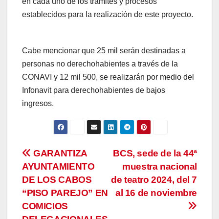
en cada uno de los trámites y procesos
establecidos para la realización de este proyecto.
Cabe mencionar que 25 mil serán destinadas a
personas no derechohabientes a través de la
CONAVI y 12 mil 500, se realizarán por medio del
Infonavit para derechohabientes de bajos
ingresos.
Navegación
GARANTIZA
BCS, sede de la 44ª
AYUNTAMIENTO
muestra nacional
de
DE LOS CABOS
de teatro 2024, del 7
entradas
“PISO PAREJO” EN
al 16 de noviembre
COMICIOS