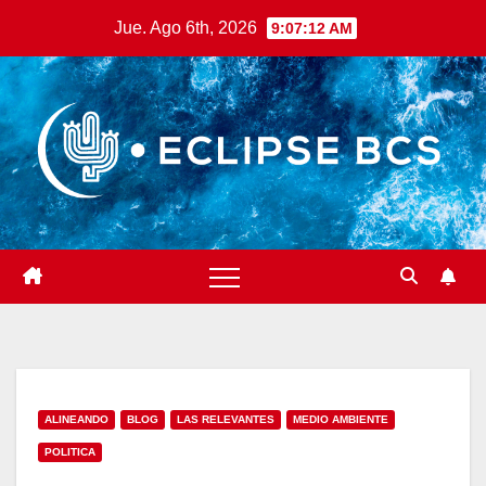
Saltar
Jue. Ago 6th, 2026
9:07:13 AM
al
contenido
ALINEANDO
BLOG
LAS RELEVANTES
MEDIO AMBIENTE
POLITICA