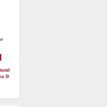
ar
tural
rzo