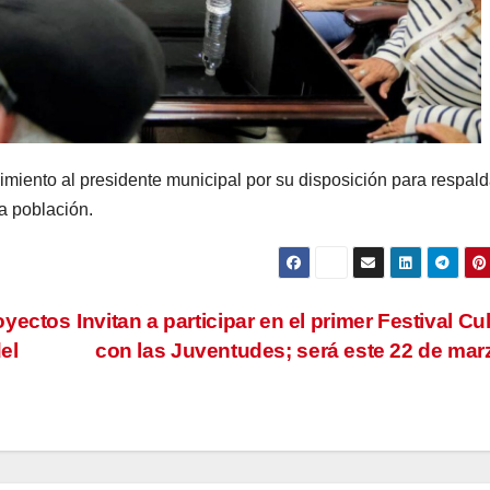
miento al presidente municipal por su disposición para respald
la población.
oyectos
Invitan a participar en el primer Festival Cul
el
con las Juventudes; será este 22 de ma