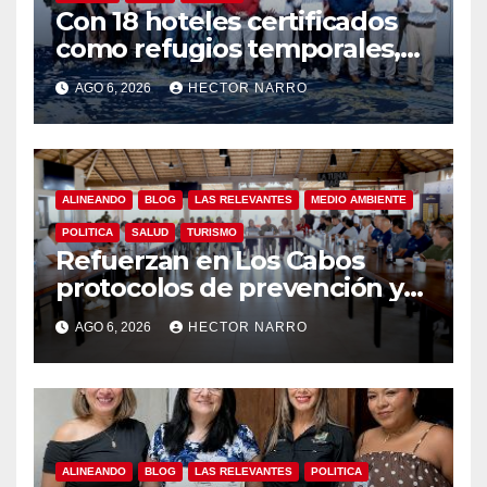
Con 18 hoteles certificados
como refugios temporales,
Gobierno de Los Cabos
AGO 6, 2026
HECTOR NARRO
refuerza la prevención y
garantiza un destino seguro
ALINEANDO
BLOG
LAS RELEVANTES
MEDIO AMBIENTE
POLITICA
SALUD
TURISMO
Refuerzan en Los Cabos
protocolos de prevención y
rescate en playas ante oleaje
AGO 6, 2026
HECTOR NARRO
y temporada de ciclones
ALINEANDO
BLOG
LAS RELEVANTES
POLITICA