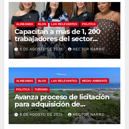
ALINEANDO
BLOG
LAS RELEVANTES
POLITICA
Capacitan a más de 1, 200
trabajadores del sector
hotelero en derechos
6 DE AGOSTO DE 2026
HECTOR NARRO
humanos y respeto laboral
en Los Cabos
ALINEANDO
BLOG
LAS RELEVANTES
MEDIO AMBIENTE
POLITICA
TURISMO
Avanza proceso de licitación
para adquisición de
maquinaria del Plan de
6 DE AGOSTO DE 2026
HECTOR NARRO
Regeneración del Estero
Josefino