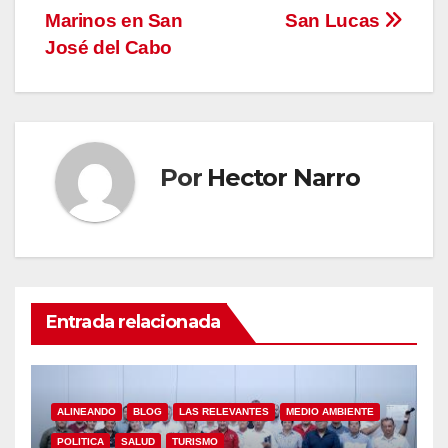
entradas
Marinos en San
San Lucas
José del Cabo
Por
Hector Narro
Entrada relacionada
ALINEANDO
BLOG
LAS RELEVANTES
MEDIO AMBIENTE
POLITICA
SALUD
TURISMO