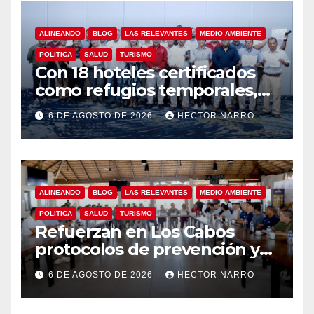
ALINEANDO
BLOG
LAS RELEVANTES
MEDIO AMBIENTE
POLITICA
SALUD
TURISMO
Con 18 hoteles certificados
como refugios temporales,
Gobierno de Los Cabos
6 DE AGOSTO DE 2026
HECTOR NARRO
refuerza la prevención y
garantiza un destino seguro
ALINEANDO
BLOG
LAS RELEVANTES
MEDIO AMBIENTE
POLITICA
SALUD
TURISMO
Refuerzan en Los Cabos
protocolos de prevención y
rescate en playas ante oleaje
6 DE AGOSTO DE 2026
HECTOR NARRO
y temporada de ciclones