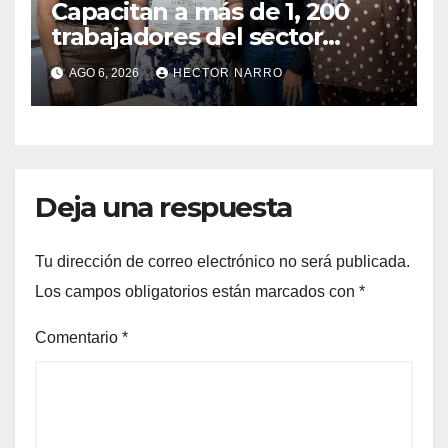
Capacitan a más de 1, 200
trabajadores del sector
hotelero en derechos
AGO 6, 2026
HECTOR NARRO
humanos y respeto laboral
en Los Cabos
Deja una respuesta
Tu dirección de correo electrónico no será publicada.
Los campos obligatorios están marcados con
*
Comentario
*