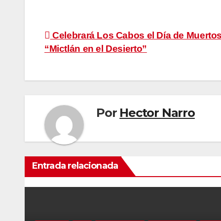
Navegación
Celebrará Los Cabos el Día de Muertos 
“Mictlán en el Desierto”
de
entradas
Por
Hector Narro
Entrada relacionada