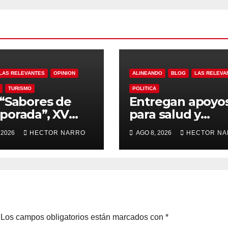
LAS RELEVANTES
OPINION
ALINEANDO
BLOG
LAS RELEVA
TURISMO
POLITICA
“Sabores de
Entregan apoyo
orada”, XV
para salud y
ntamiento de
necesidades del
 2026
HECTOR NARRO
AGO 8, 2026
HECTOR N
Cabos y Canirac
hogar a familias
ulsan consumo
Cabo San Lucas
l con beneficios
 residentes de
Los campos obligatorios están marcados con
*