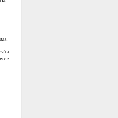
 la
stas.
evó a
os de
a