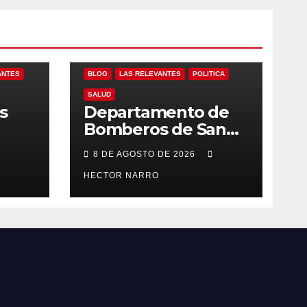
ANTES
BLOG
LAS RELEVANTES
POLITICA
SALUD
s
Departamento de
Bomberos de San
l
José del Cabo
8 DE AGOSTO DE 2026
 de
atendió 323
emergencias
HECTOR NARRO
durante julio