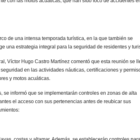
nte con las motos acuáticas, que han sido foco de accidentes en
co de una intensa temporada turística, en la que también se
 una estrategia integral para la seguridad de residentes y turi
ral, Víctor Hugo Castro Martínez comentó que esta reunión se ll
 seguridad en las actividades náuticas, certificaciones y permis
res y motos acuáticas.
as, se informó que se implementarán controles en zonas de alta
tantes el acceso con sus pertenencias antes de reubicar sus
amientos:
 playas, costas y altamar. Además, se establecerán controles par