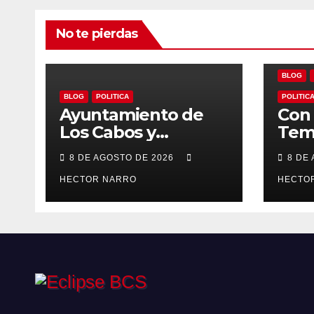
No te pierdas
BLOG
BLOG
POLITICA
POLITIC
Ayuntamiento de
Con 
Los Cabos y
Tem
organizadores de
Ayu
8 DE AGOSTO DE 2026
8 DE
Bisbee’s coordinan
Los 
acciones para
HECTOR NARRO
imp
HECTO
edición 2026
loca
para
BCS