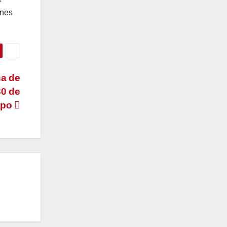
ones
a de
30 de
mpo