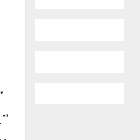
de
tivo
s.