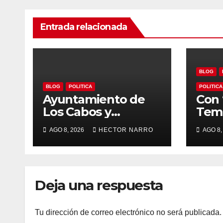
Entrada relacionada
BLOG
BLOG
POLITICA
POLITICA
Ayuntamiento de
Con 
Los Cabos y
Temp
organizadores de
Ayu
AGO 8, 2026
HECTOR NARRO
AGO 8,
Bisbee’s coordinan
Los 
acciones para
imp
edición 2026
loca
para
Deja una respuesta
BCS
Tu dirección de correo electrónico no será publicada.