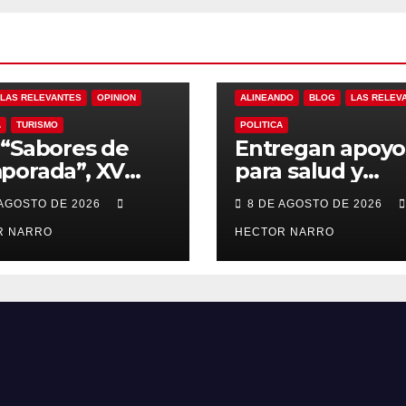
LAS RELEVANTES
OPINION
ALINEANDO
BLOG
LAS RELEV
A
TURISMO
POLITICA
“Sabores de
Entregan apoyo
porada”, XV
para salud y
ntamiento de
necesidades de
 AGOSTO DE 2026
8 DE AGOSTO DE 2026
Cabos y Canirac
hogar a familias
ulsan consumo
R NARRO
Cabo San Lucas
HECTOR NARRO
l con beneficios
 residentes de