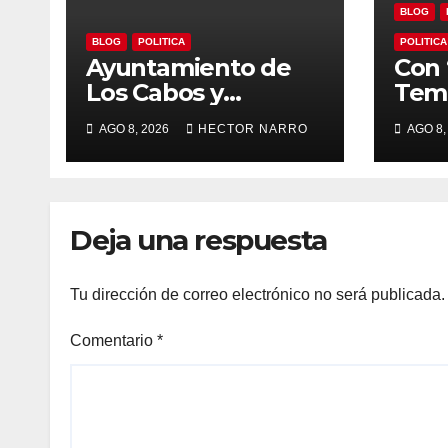
BLOG
BLOG
POLITICA
POLITICA
Ayuntamiento de
Con 
Los Cabos y
Temp
organizadores de
Ayu
AGO 8, 2026
HECTOR NARRO
AGO 8,
Bisbee’s coordinan
Los 
acciones para
imp
edición 2026
loca
para
Deja una respuesta
BCS
Tu dirección de correo electrónico no será publicada.
Comentario
*