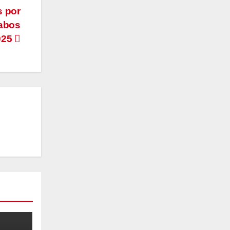
s por
Cabos
025