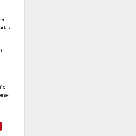
 en
ladas
n
año
ente