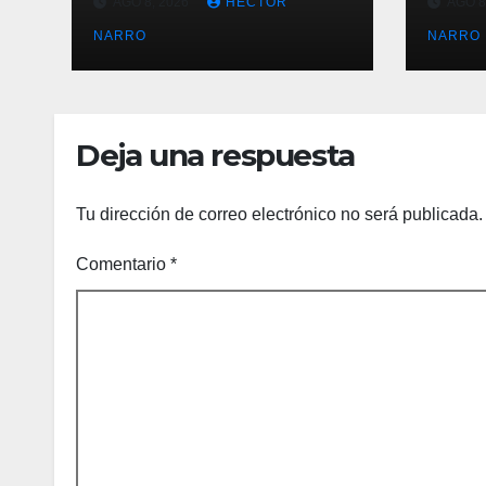
AGO 8, 2026
HECTOR
AGO 8
Bisbee’s coordinan
Los 
acciones para
NARRO
imp
NARRO
edición 2026
loca
para
BCS
Deja una respuesta
Tu dirección de correo electrónico no será publicada.
Comentario
*