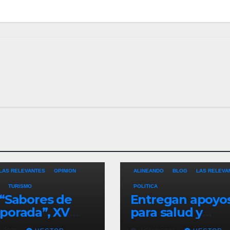
LAS RELEVANTES
OPINION
ALINEANDO
BLOG
LAS RELEVA
TURISMO
POLITICA
“Sabores de
Entregan apoyo
orada”, XV
para salud y
ntamiento de
necesidades del