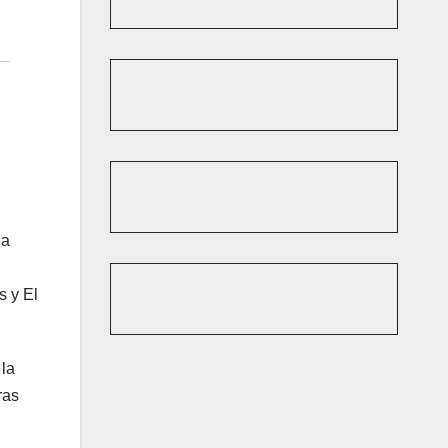
 a
s y El
 la
ras