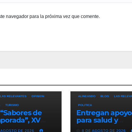
ste navegador para la próxima vez que comente.
LAS RELEVANTES
OPINION
ALINEANDO
BLOG
LAS RELEV
A
TURISMO
POLITICA
“Sabores de
Entregan apoyo
porada”, XV
para salud y
ntamiento de
necesidades de
 AGOSTO DE 2026
8 DE AGOSTO DE 2026