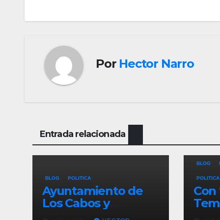
entradas
Por
Hector Narro
Entrada relacionada
BLOG
BLOG
POLITICA
POLITICA
Ayuntamiento de
Con 
Los Cabos y
Temp
organizadores de
Ayu