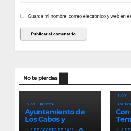
Guarda mi nombre, correo electrónico y web en e
No te pierdas
BLOG
BLOG
POLITICA
POLITIC
Ayuntamiento de
Con 
Los Cabos y
Tem
organizadores de
Ayu
8 DE AGOSTO DE 2026
8 DE