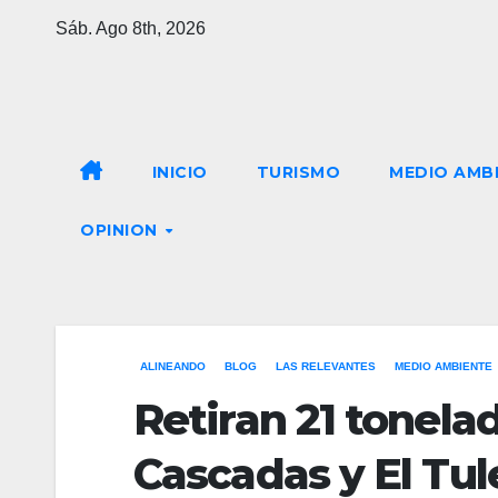
Saltar
Sáb. Ago 8th, 2026
al
contenido
INICIO
TURISMO
MEDIO AMB
OPINION
ALINEANDO
BLOG
LAS RELEVANTES
MEDIO AMBIENTE
Retiran 21 tonela
Cascadas y El Tu