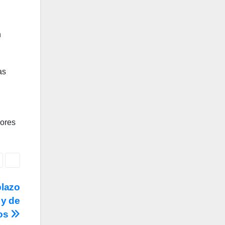
n
as
dores
plazo
 y de
bos