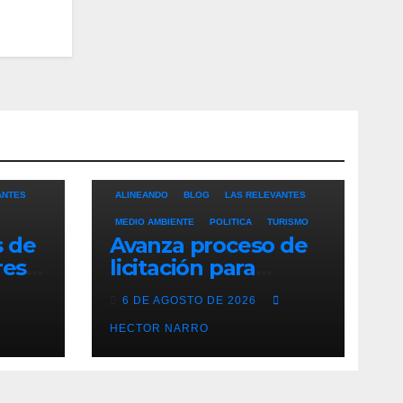
ANTES
ALINEANDO
BLOG
LAS RELEVANTES
MEDIO AMBIENTE
POLITICA
TURISMO
s de
Avanza proceso de
res
licitación para
ero
adquisición de
6 DE AGOSTO DE 2026
maquinaria del Plan
eto
de Regeneración
HECTOR NARRO
Cabos
del Estero Josefino