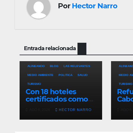
Por
Hector Narro
Entrada relacionada
ALINEANDO
BLOG
LAS RELEVANTES
ALINEAN
MEDIO AMBIENTE
POLITICA
SALUD
MEDIO A
TURISMO
TURISMO
Con 18 hoteles
Refu
certificados como
Cabo
refugios
de p
AGO 6, 2026
HECTOR NARRO
AGO 6,
temporales,
resc
Gobierno de Los
ante
Cabos refuerza la
tem