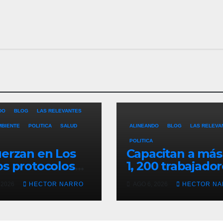
DO
BLOG
LAS RELEVANTES
MBIENTE
POLITICA
SALUD
ALINEANDO
BLOG
LAS RELEVA
POLITICA
erzan en Los
Capacitan a más
s protocolos
1, 200 trabajado
revención y
del sector hotel
 2026
HECTOR NARRO
AGO 6, 2026
HECTOR N
ate en playas
en derechos
 oleaje y
humanos y resp
porada de
laboral en Los