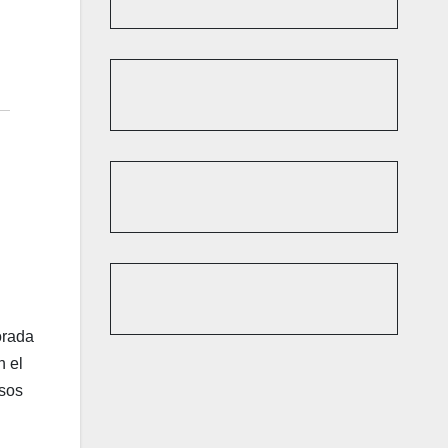
orada
n el
rsos