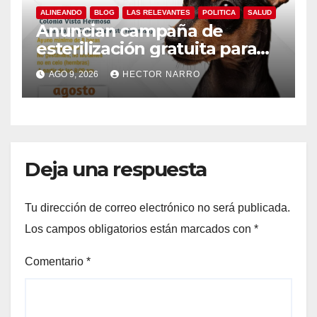
ALINEANDO
BLOG
LAS RELEVANTES
POLITICA
SALUD
Anuncian campaña de
esterilización gratuita para
perros y gatos en San José
AGO 9, 2026
HECTOR NARRO
del Cabo
Deja una respuesta
Tu dirección de correo electrónico no será publicada.
Los campos obligatorios están marcados con
*
Comentario
*