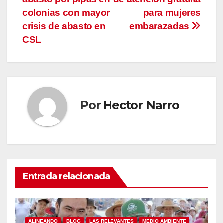
entradas
colonias con mayor
para mujeres
crisis de abasto en
embarazadas
CSL
Por
Hector Narro
Entrada relacionada
ALINEANDO
BLOG
LAS RELEVANTES
MEDIO AMBIENTE