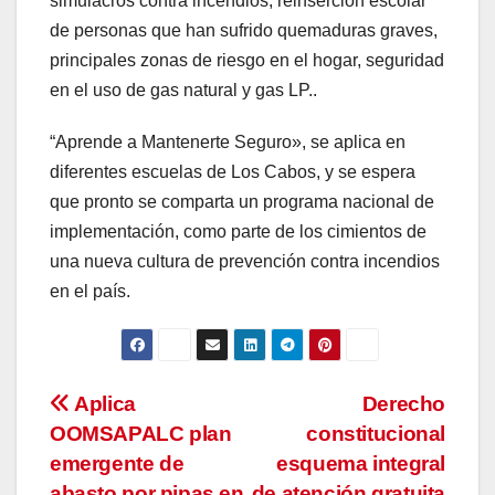
simulacros contra incendios, reinserción escolar
de personas que han sufrido quemaduras graves,
principales zonas de riesgo en el hogar, seguridad
en el uso de gas natural y gas LP..
“Aprende a Mantenerte Seguro», se aplica en
diferentes escuelas de Los Cabos, y se espera
que pronto se comparta un programa nacional de
implementación, como parte de los cimientos de
una nueva cultura de prevención contra incendios
en el país.
Navegación
Aplica
Derecho
OOMSAPALC plan
constitucional
de
emergente de
esquema integral
abasto por pipas en
de atención gratuita