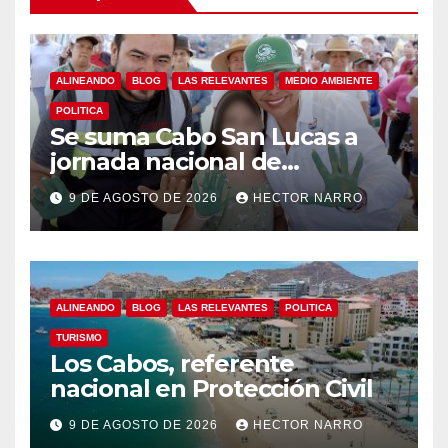
ALINEANDO
BLOG
LAS RELEVANTES
MEDIO AMBIENTE
POLITICA
Se suma Cabo San Lucas a
jornada nacional de
reforestación
9 DE AGOSTO DE 2026
HECTOR NARRO
ALINEANDO
BLOG
LAS RELEVANTES
POLITICA
TURISMO
Los Cabos, referente
nacional en Protección Civil
9 DE AGOSTO DE 2026
HECTOR NARRO