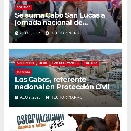
POLITICA
Se suma Cabo San Lucas a
jornada nacional de
reforestación
AGO 9, 2026
HECTOR NARRO
ALINEANDO
BLOG
LAS RELEVANTES
POLITICA
TURISMO
Los Cabos, referente
nacional en Protección Civil
AGO 9, 2026
HECTOR NARRO