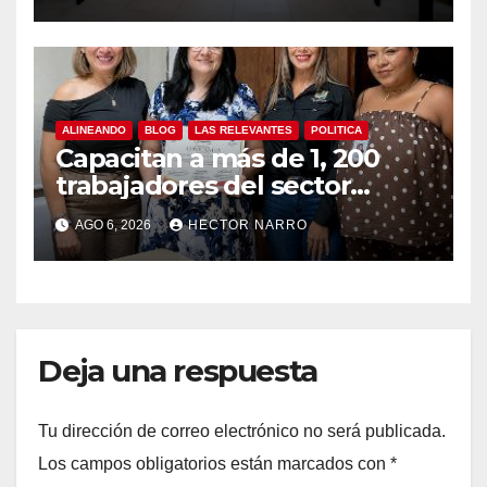
y temporada de ciclones
ALINEANDO
BLOG
LAS RELEVANTES
POLITICA
Capacitan a más de 1, 200
trabajadores del sector
hotelero en derechos
AGO 6, 2026
HECTOR NARRO
humanos y respeto laboral
en Los Cabos
Deja una respuesta
Tu dirección de correo electrónico no será publicada.
Los campos obligatorios están marcados con
*