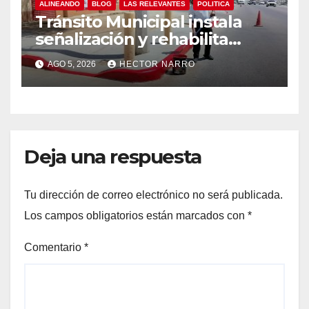
ALINEANDO
BLOG
LAS RELEVANTES
POLITICA
Tránsito Municipal instala
señalización y rehabilita
cruces peatonales en Los
AGO 5, 2026
HECTOR NARRO
Cabos
Deja una respuesta
Tu dirección de correo electrónico no será publicada.
Los campos obligatorios están marcados con
*
Comentario
*