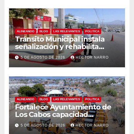
ALINEANDO
BLOG
LAS RELEVANTES
POLITICA
Tránsito Municipal instala
señalización y rehabilita
cruces peatonales en Los
5 DE AGOSTO DE 2026
HECTOR NARRO
Cabos
ALINEANDO
BLOG
LAS RELEVANTES
POLITICA
Fortalece Ayuntamiento de
Los Cabos capacidad
operativa de Servicios
5 DE AGOSTO DE 2026
HECTOR NARRO
Públicos con recursos del