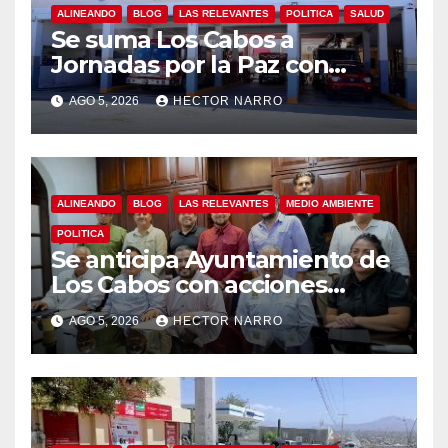
ALINEANDO
BLOG
LAS RELEVANTES
POLITICA
SALUD
Se suma Los Cabos a
Jornadas por la Paz con
capacitación en primeros
AGO 5, 2026
HECTOR NARRO
auxilios para jóvenes
ALINEANDO
BLOG
LAS RELEVANTES
MEDIO AMBIENTE
POLITICA
Se anticipa Ayuntamiento de
Los Cabos con acciones
preventivas ante lluvias en el
AGO 5, 2026
HECTOR NARRO
centro histórico