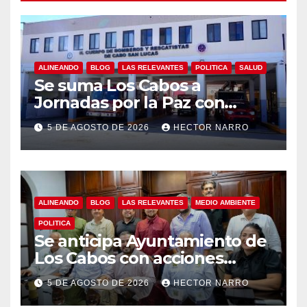
ALINEANDO
BLOG
LAS RELEVANTES
POLITICA
SALUD
Se suma Los Cabos a
Jornadas por la Paz con
capacitación en primeros
5 DE AGOSTO DE 2026
HECTOR NARRO
auxilios para jóvenes
ALINEANDO
BLOG
LAS RELEVANTES
MEDIO AMBIENTE
POLITICA
Se anticipa Ayuntamiento de
Los Cabos con acciones
preventivas ante lluvias en el
5 DE AGOSTO DE 2026
HECTOR NARRO
centro histórico