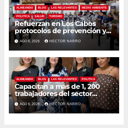
ALINEANDO
BLOG
LAS RELEVANTES
MEDIO AMBIENTE
POLITICA
SALUD
TURISMO
Refuerzan en Los Cabos
protocolos de prevención y
rescate en playas ante oleaje
AGO 6, 2026
HECTOR NARRO
y temporada de ciclones
ALINEANDO
BLOG
LAS RELEVANTES
POLITICA
Capacitan a más de 1, 200
trabajadores del sector
hotelero en derechos
AGO 6, 2026
HECTOR NARRO
humanos y respeto laboral
en Los Cabos