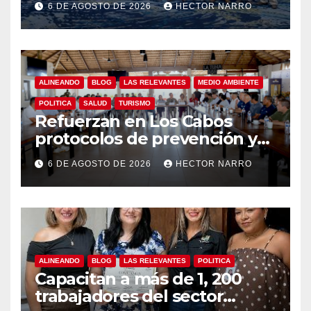
6 DE AGOSTO DE 2026
HECTOR NARRO
refuerza la prevención y
garantiza un destino seguro
ALINEANDO
BLOG
LAS RELEVANTES
MEDIO AMBIENTE
POLITICA
SALUD
TURISMO
Refuerzan en Los Cabos
protocolos de prevención y
rescate en playas ante oleaje
6 DE AGOSTO DE 2026
HECTOR NARRO
y temporada de ciclones
ALINEANDO
BLOG
LAS RELEVANTES
POLITICA
Capacitan a más de 1, 200
trabajadores del sector