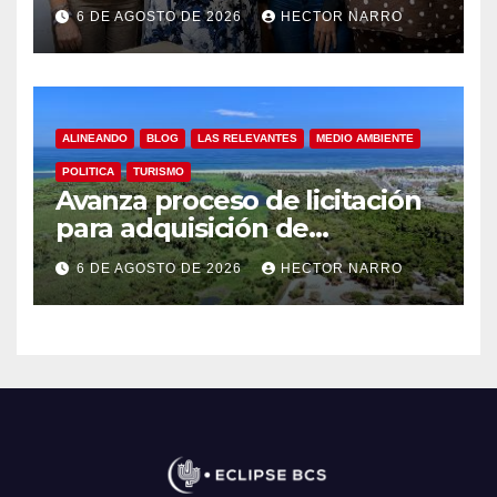
hotelero en derechos
6 DE AGOSTO DE 2026
HECTOR NARRO
humanos y respeto laboral
en Los Cabos
ALINEANDO
BLOG
LAS RELEVANTES
MEDIO AMBIENTE
POLITICA
TURISMO
Avanza proceso de licitación
para adquisición de
maquinaria del Plan de
6 DE AGOSTO DE 2026
HECTOR NARRO
Regeneración del Estero
Josefino