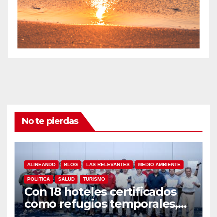
No te pierdas
ALINEANDO
BLOG
LAS RELEVANTES
MEDIO AMBIENTE
POLITICA
SALUD
TURISMO
Con 18 hoteles certificados
como refugios temporales,
Gobierno de Los Cabos