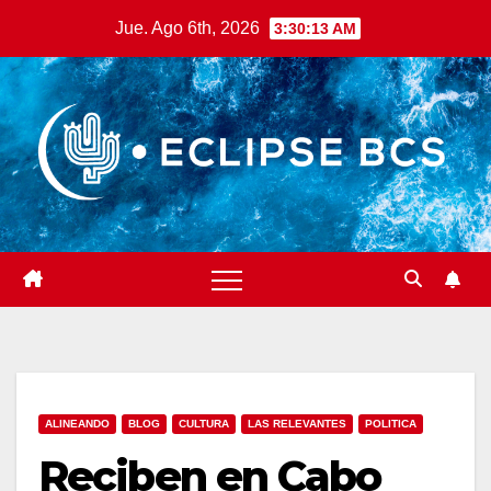
Saltar
Jue. Ago 6th, 2026
3:30:15 AM
al
contenido
ALINEANDO
BLOG
CULTURA
LAS RELEVANTES
POLITICA
Reciben en Cabo