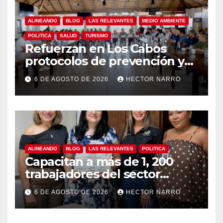
ALINEANDO
BLOG
LAS RELEVANTES
MEDIO AMBIENTE
POLITICA
SALUD
TURISMO
Refuerzan en Los Cabos
protocolos de prevención y
rescate en playas ante oleaje
6 DE AGOSTO DE 2026
HECTOR NARRO
y temporada de ciclones
ALINEANDO
BLOG
LAS RELEVANTES
POLITICA
Capacitan a más de 1, 200
trabajadores del sector
hotelero en derechos
6 DE AGOSTO DE 2026
HECTOR NARRO
humanos y respeto laboral
en Los Cabos