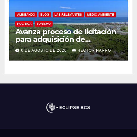
ALINEANDO
BLOG
LAS RELEVANTES
MEDIO AMBIENTE
POLITICA
TURISMO
Avanza proceso de licitación
para adquisición de
maquinaria del Plan de
6 DE AGOSTO DE 2026
HECTOR NARRO
Regeneración del Estero
Josefino