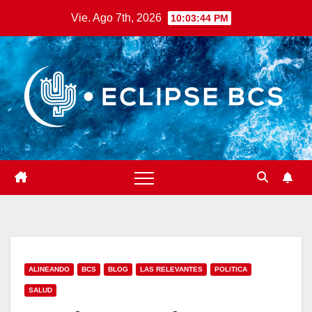
Saltar
Vie. Ago 7th, 2026
10:03:46 PM
al
contenido
ALINEANDO
BCS
BLOG
LAS RELEVANTES
POLITICA
SALUD