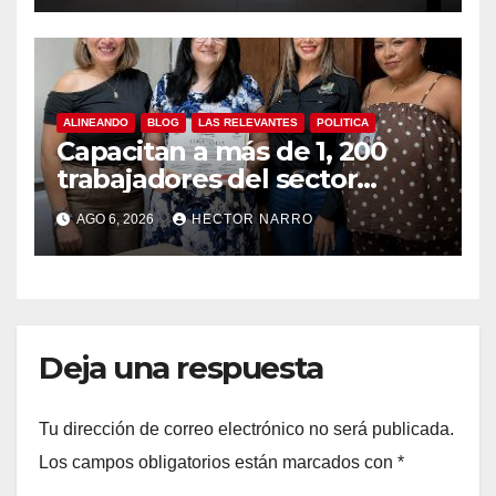
ALINEANDO
BLOG
LAS RELEVANTES
POLITICA
Capacitan a más de 1, 200
trabajadores del sector
hotelero en derechos
AGO 6, 2026
HECTOR NARRO
humanos y respeto laboral
en Los Cabos
Deja una respuesta
Tu dirección de correo electrónico no será publicada.
Los campos obligatorios están marcados con
*