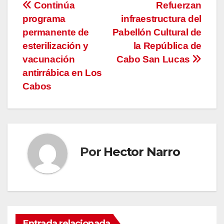
Navegación
Continúa
Refuerzan
programa
infraestructura del
de
permanente de
Pabellón Cultural de
entradas
esterilización y
la República de
vacunación
Cabo San Lucas
antirrábica en Los
Cabos
Por
Hector Narro
Entrada relacionada