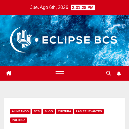
Saltar
Jue. Ago 6th, 2026
2:31:29 PM
al
contenido
ALINEANDO
BCS
BLOG
CULTURA
LAS RELEVANTES
POLITICA