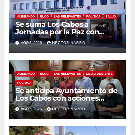
ALINEANDO
BLOG
LAS RELEVANTES
POLITICA
SALUD
Se suma Los Cabos a
Jornadas por la Paz con
capacitación en primeros
AGO 5, 2026
HECTOR NARRO
auxilios para jóvenes
ALINEANDO
BLOG
LAS RELEVANTES
MEDIO AMBIENTE
POLITICA
Se anticipa Ayuntamiento de
Los Cabos con acciones
preventivas ante lluvias en el
AGO 5, 2026
HECTOR NARRO
centro histórico