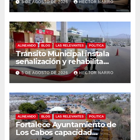
5 DE AGOSTO DE 2026
HECTOR NARRO
centro histórico
ALINEANDO
BLOG
LAS RELEVANTES
POLITICA
Tránsito Municipal instala
señalización y rehabilita
cruces peatonales en Los
5 DE AGOSTO DE 2026
HECTOR NARRO
Cabos
ALINEANDO
BLOG
LAS RELEVANTES
POLITICA
Fortalece Ayuntamiento de
Los Cabos capacidad