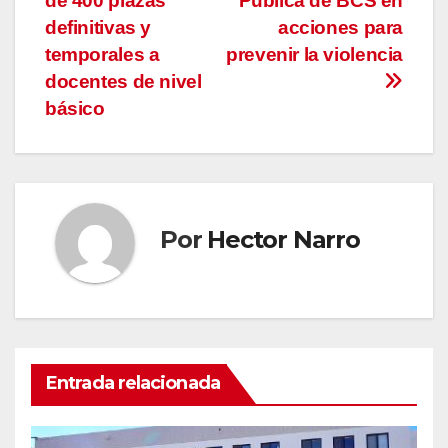
de 400 plazas
Pública de BCS en
de
definitivas y
acciones para
entradas
temporales a
prevenir la violencia
docentes de nivel
básico
Por
Hector Narro
Entrada relacionada