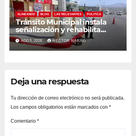
ALINEANDO
BLOG
LAS RELEVANTES
POLITICA
Tránsito Municipal instala
señalización y rehabilita
cruces peatonales en Los
AGO 5, 2026
HECTOR NARRO
Cabos
Deja una respuesta
Tu dirección de correo electrónico no será publicada.
Los campos obligatorios están marcados con
*
Comentario
*