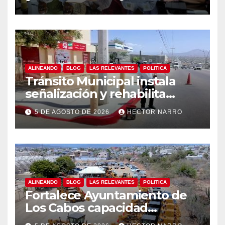
centro histórico
ALINEANDO
BLOG
LAS RELEVANTES
POLITICA
Tránsito Municipal instala
señalización y rehabilita
cruces peatonales en Los
5 DE AGOSTO DE 2026
HECTOR NARRO
Cabos
ALINEANDO
BLOG
LAS RELEVANTES
POLITICA
Fortalece Ayuntamiento de
Los Cabos capacidad
operativa de Servicios