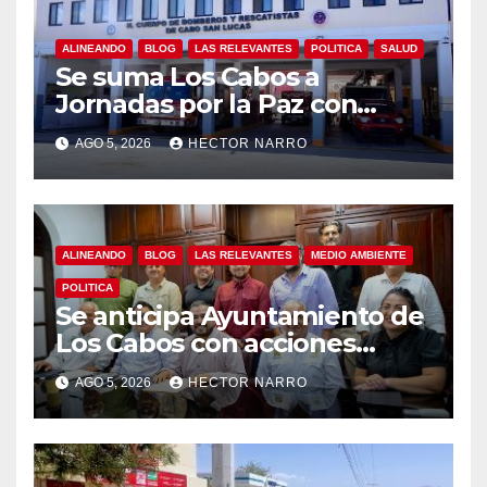
ALINEANDO
BLOG
LAS RELEVANTES
POLITICA
SALUD
Se suma Los Cabos a
Jornadas por la Paz con
capacitación en primeros
AGO 5, 2026
HECTOR NARRO
auxilios para jóvenes
ALINEANDO
BLOG
LAS RELEVANTES
MEDIO AMBIENTE
POLITICA
Se anticipa Ayuntamiento de
Los Cabos con acciones
preventivas ante lluvias en el
AGO 5, 2026
HECTOR NARRO
centro histórico