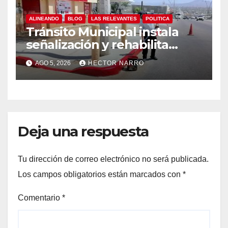
ALINEANDO
BLOG
LAS RELEVANTES
POLITICA
Tránsito Municipal instala
señalización y rehabilita
cruces peatonales en Los
AGO 5, 2026
HECTOR NARRO
Cabos
Deja una respuesta
Tu dirección de correo electrónico no será publicada.
Los campos obligatorios están marcados con
*
Comentario
*