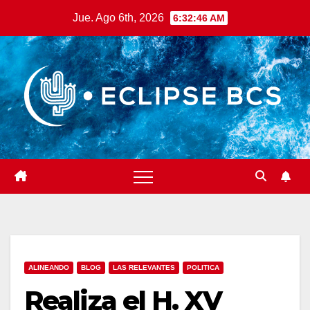
Saltar
Jue. Ago 6th, 2026
6:32:48 AM
al
contenido
ALINEANDO
BLOG
LAS RELEVANTES
POLITICA
Realiza el H. XV