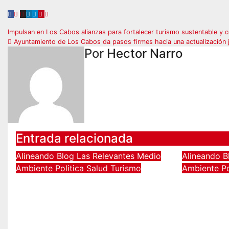
Navegación
Impulsan en Los Cabos alianzas para fortalecer turismo sustentable y 
Ayuntamiento de Los Cabos da pasos firmes hacia una actualización ju
de
Por
Hector Narro
entradas
Entrada relacionada
Alineando
Blog
Las Relevantes
Medio
Alineando
B
Ambiente
Politica
Salud
Turismo
Ambiente
P
Con 18 hoteles
Refuerz
certificados como
protoco
refugios temporales,
y resca
Gobierno de Los Cabos
oleaje 