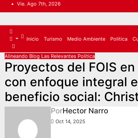
Saltar
Vie. Ago 7th, 2026
al
contenido
Inicio
Turismo
Medio Ambiente
Politica
Cu
Alineando
Blog
Las Relevantes
Politica
Proyectos del FOIS en
con enfoque integral 
beneficio social: Chri
Por
Hector Narro
Oct 14, 2025