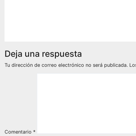
refuerza la prevención y
ciclone
garantiza un destino
Ago 6, 2
seguro
Ago 6, 2026
Hector Narro
Deja una respuesta
Tu dirección de correo electrónico no será publicada.
Lo
Comentario
*