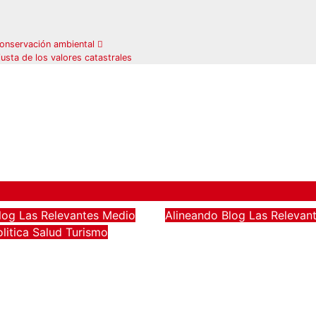
conservación ambiental
sta de los valores catastrales
log
Las Relevantes
Medio
Alineando
Blog
Las Relevan
Capacitan a más de
olitica
Salud
Turismo
an en Los Cabos
200 trabajadores 
los de prevención
sector hotelero en
te en playas ante
derechos humanos
y temporada de
respeto laboral en