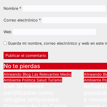
Nombre
*
Correo electrónico
*
Web
Guarda mi nombre, correo electrónico y web en este 
No te pierdas
Alineando
Blog
Las Relevantes
Medio
Alineando
B
Ambiente
Politica
Salud
Turismo
Ambiente
Po
Con 18 hoteles
Refuerz
certificados como
protocol
refugios temporales,
y rescat
Gobierno de Los Cabos
oleaje y