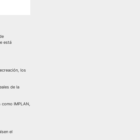
de
e está
ecreación, los
ales de la
les como IMPLAN,
lsen el