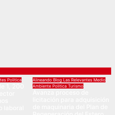
ntes
Politica
Alineando
Blog
Las Relevantes
Medio
e 1, 200
Ambiente
Politica
Turismo
Avanza proceso de
ector
licitación para adquisición
hos
de maquinaria del Plan de
 laboral
Regeneración del Estero