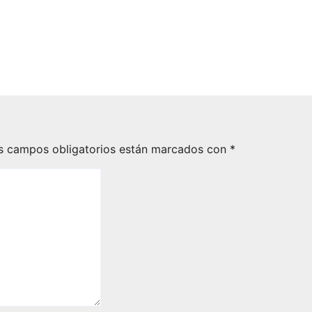
s
Cabos
026
Hector Narro
Ago 6, 2026
Hector Nar
s campos obligatorios están marcados con
*