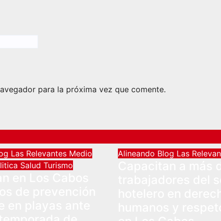
navegador para la próxima vez que comente.
log
Las Relevantes
Medio
Alineando
Blog
Las Releva
Capacitan a más d
litica
Salud
Turismo
an en Los Cabos
trabajadores del s
os de prevención
hotelero en derec
e en playas ante
humanos y respeto
 temporada de