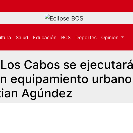
ltura
Salud
Educación
BCS
Deportes
Opinion
 Los Cabos se ejecutar
en equipamiento urbano
stian Agúndez