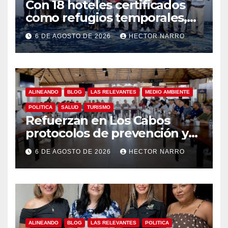
Con 18 hoteles certificados
como refugios temporales,
Gobierno de Los Cabos
6 DE AGOSTO DE 2026
HECTOR NARRO
refuerza la prevención y
garantiza un destino seguro
ALINEANDO
BLOG
LAS RELEVANTES
MEDIO AMBIENTE
POLITICA
SALUD
TURISMO
Refuerzan en Los Cabos
protocolos de prevención y
rescate en playas ante oleaje
6 DE AGOSTO DE 2026
HECTOR NARRO
y temporada de ciclones
ALINEANDO
BLOG
LAS RELEVANTES
POLITICA