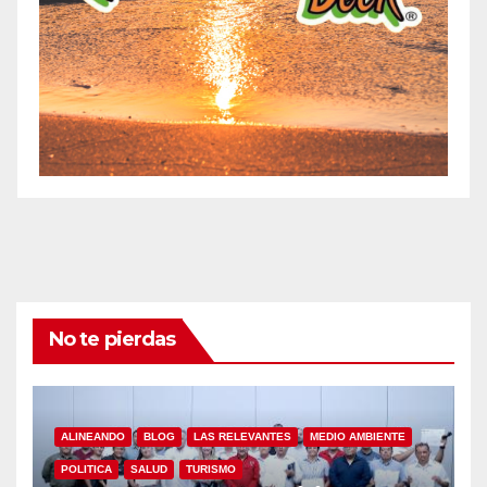
No te pierdas
ALINEANDO
BLOG
LAS RELEVANTES
MEDIO AMBIENTE
POLITICA
SALUD
TURISMO