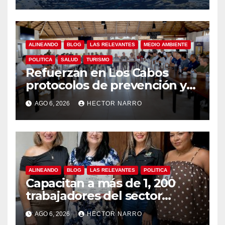
garantiza un destino seguro
ALINEANDO
BLOG
LAS RELEVANTES
MEDIO AMBIENTE
POLITICA
SALUD
TURISMO
Refuerzan en Los Cabos
protocolos de prevención y
rescate en playas ante oleaje
AGO 6, 2026
HECTOR NARRO
y temporada de ciclones
ALINEANDO
BLOG
LAS RELEVANTES
POLITICA
Capacitan a más de 1, 200
trabajadores del sector
hotelero en derechos
AGO 6, 2026
HECTOR NARRO
humanos y respeto laboral