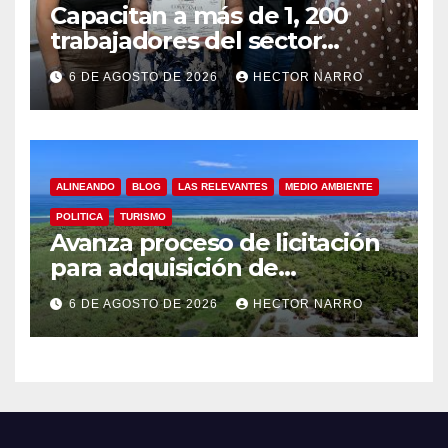
Capacitan a más de 1, 200
trabajadores del sector
hotelero en derechos
6 DE AGOSTO DE 2026
HECTOR NARRO
humanos y respeto laboral
en Los Cabos
ALINEANDO
BLOG
LAS RELEVANTES
MEDIO AMBIENTE
POLITICA
TURISMO
Avanza proceso de licitación
para adquisición de
maquinaria del Plan de
6 DE AGOSTO DE 2026
HECTOR NARRO
Regeneración del Estero
Josefino