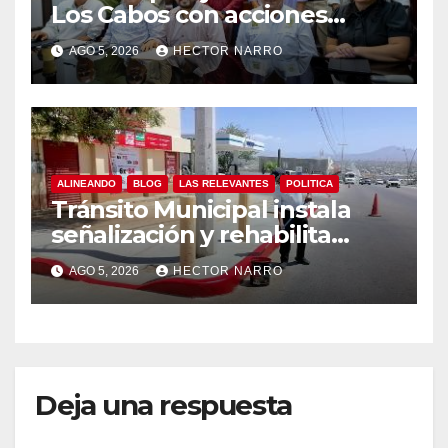
Los Cabos con acciones
preventivas ante lluvias en el
AGO 5, 2026
HECTOR NARRO
centro histórico
ALINEANDO
BLOG
LAS RELEVANTES
POLITICA
Tránsito Municipal instala
señalización y rehabilita
cruces peatonales en Los
AGO 5, 2026
HECTOR NARRO
Cabos
Deja una respuesta