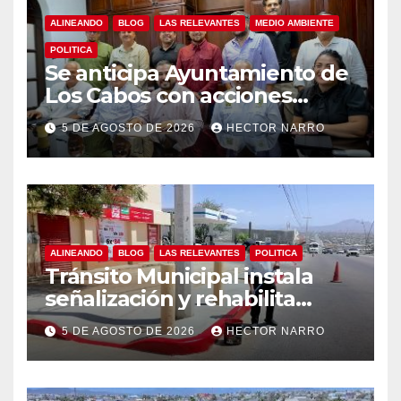
ALINEANDO
BLOG
LAS RELEVANTES
MEDIO AMBIENTE
POLITICA
Se anticipa Ayuntamiento de
Los Cabos con acciones
preventivas ante lluvias en el
5 DE AGOSTO DE 2026
HECTOR NARRO
centro histórico
ALINEANDO
BLOG
LAS RELEVANTES
POLITICA
Tránsito Municipal instala
señalización y rehabilita
cruces peatonales en Los
5 DE AGOSTO DE 2026
HECTOR NARRO
Cabos