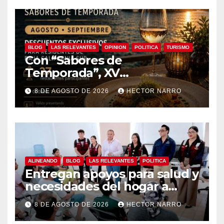
BLOG
LAS RELEVANTES
OPINION
POLITICA
TURISMO
Con “Sabores de
Temporada”, XV
Ayuntamiento de Los Cabos y
8 DE AGOSTO DE 2026
HECTOR NARRO
Canirac impulsan consumo
local con beneficios para
residentes de BCS
ALINEANDO
BLOG
LAS RELEVANTES
POLITICA
Entregan apoyos para salud y
necesidades del hogar a
familias de Cabo San Lucas
8 DE AGOSTO DE 2026
HECTOR NARRO