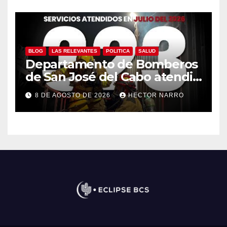
BLOG
LAS RELEVANTES
POLITICA
SALUD
Departamento de Bomberos
de San José del Cabo atendió
323 emergencias durante
8 DE AGOSTO DE 2026
HECTOR NARRO
julio