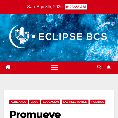
Saltar
Sáb. Ago 8th, 2026
8:26:24 AM
al
contenido
ALINEANDO
BLOG
EDUCACIÓN
LAS RELEVANTES
POLITICA
Promueve