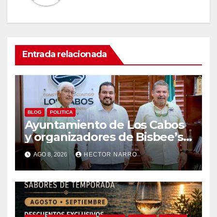
Entrada relacionada
BLOG
POLITICA
Ayuntamiento de Los Cabos
y organizadores de Bisbee’s
coordinan acciones para
AGO 8, 2026
HECTOR NARRO
edición 2026