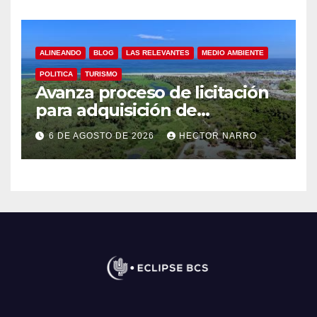
en Los Cabos
ALINEANDO
BLOG
LAS RELEVANTES
MEDIO AMBIENTE
POLITICA
TURISMO
Avanza proceso de licitación
para adquisición de
maquinaria del Plan de
6 DE AGOSTO DE 2026
HECTOR NARRO
Regeneración del Estero
Josefino