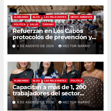
ALINEANDO
BLOG
LAS RELEVANTES
MEDIO AMBIENTE
POLITICA
SALUD
TURISMO
Refuerzan en Los Cabos
protocolos de prevención y
rescate en playas ante oleaje
6 DE AGOSTO DE 2026
HECTOR NARRO
y temporada de ciclones
ALINEANDO
BLOG
LAS RELEVANTES
POLITICA
Capacitan a más de 1, 200
trabajadores del sector
hotelero en derechos
6 DE AGOSTO DE 2026
HECTOR NARRO
humanos y respeto laboral