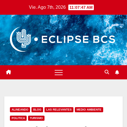
Saltar
Vie. Ago 7th, 2026
11:07:48 AM
al
contenido
ALINEANDO
BLOG
LAS RELEVANTES
MEDIO AMBIENTE
POLITICA
TURISMO