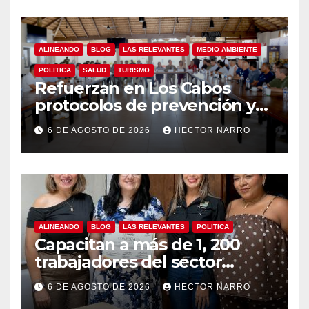
garantiza un destino seguro
ALINEANDO
BLOG
LAS RELEVANTES
MEDIO AMBIENTE
POLITICA
SALUD
TURISMO
Refuerzan en Los Cabos
protocolos de prevención y
rescate en playas ante oleaje
6 DE AGOSTO DE 2026
HECTOR NARRO
y temporada de ciclones
ALINEANDO
BLOG
LAS RELEVANTES
POLITICA
Capacitan a más de 1, 200
trabajadores del sector
hotelero en derechos
6 DE AGOSTO DE 2026
HECTOR NARRO
humanos y respeto laboral