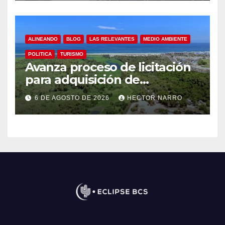
en Los Cabos
ALINEANDO
BLOG
LAS RELEVANTES
MEDIO AMBIENTE
POLITICA
TURISMO
Avanza proceso de licitación
para adquisición de
maquinaria del Plan de
6 DE AGOSTO DE 2026
HECTOR NARRO
Regeneración del Estero
Josefino