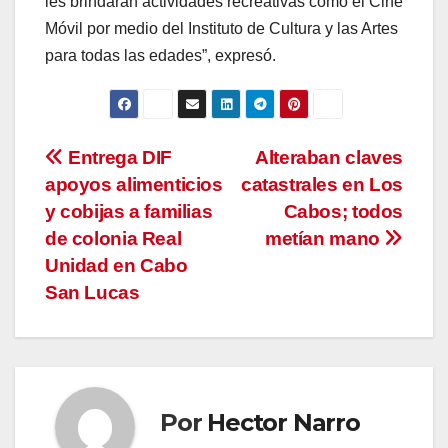
les brindarán actividades recreativas como el Cine
Móvil por medio del Instituto de Cultura y las Artes
para todas las edades”, expresó.
Navegación
Entrega DIF
Alteraban claves
apoyos alimenticios
catastrales en Los
de
y cobijas a familias
Cabos; todos
entradas
de colonia Real
metían mano
Unidad en Cabo
San Lucas
Por
Hector Narro