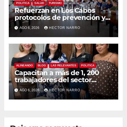
POLITICA
SALUD
TURISMO
Refuerzan en Los Cabos
protocolos de prevención y
rescate en playas ante oleaje
AGO 6, 2026
HECTOR NARRO
y temporada de ciclones
ALINEANDO
BLOG
LAS RELEVANTES
POLITICA
Capacitan a más de 1, 200
trabajadores del sector
hotelero en derechos
AGO 6, 2026
HECTOR NARRO
humanos y respeto laboral
en Los Cabos