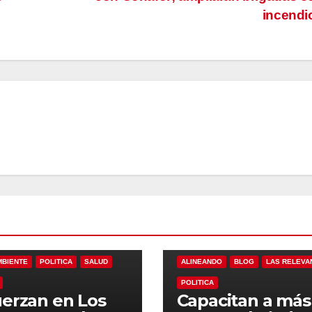
incend
DO
BLOG
LAS RELEVANTES
MBIENTE
POLITICA
SALUD
ALINEANDO
BLOG
LAS RELEVA
POLITICA
erzan en Los
Capacitan a más