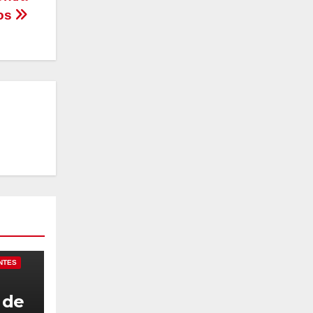
ios
NTES
 de