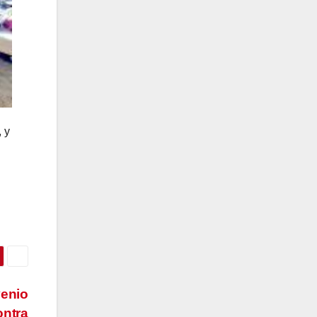
 y
venio
ontra