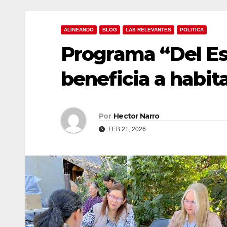
ALINEANDO
BLOG
LAS RELEVANTES
POLITICA
Programa “Del Esc
beneficia a habit
Por
Hector Narro
FEB 21, 2026