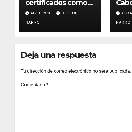
certificados como
Cabo
refugios
de p
AGO 6, 2026
HECTOR
AGO 6
temporales,
resc
Gobierno de Los
NARRO
ante
NARRO
Cabos refuerza la
tem
prevención y
cicl
garantiza un
Deja una respuesta
destino seguro
Tu dirección de correo electrónico no será publicada.
Comentario
*