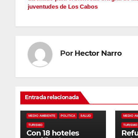
de
juventudes de Los Cabos
entradas
Por
Hector Narro
Entrada relacionada
ALINEANDO
BLOG
LAS RELEVANTES
ALINEAN
MEDIO AMBIENTE
POLITICA
SALUD
MEDIO A
TURISMO
TURISMO
Con 18 hoteles
Refu