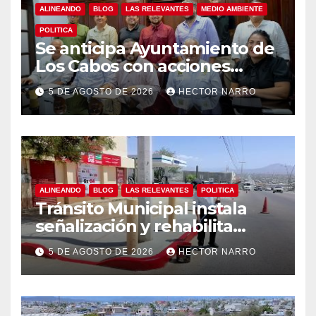
ALINEANDO
BLOG
LAS RELEVANTES
MEDIO AMBIENTE
POLITICA
Se anticipa Ayuntamiento de
Los Cabos con acciones
preventivas ante lluvias en el
5 DE AGOSTO DE 2026
HECTOR NARRO
centro histórico
ALINEANDO
BLOG
LAS RELEVANTES
POLITICA
Tránsito Municipal instala
señalización y rehabilita
cruces peatonales en Los
5 DE AGOSTO DE 2026
HECTOR NARRO
Cabos