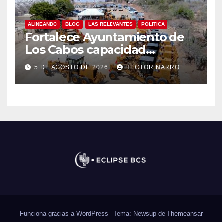
ALINEANDO
BLOG
LAS RELEVANTES
POLITICA
Fortalece Ayuntamiento de
Los Cabos capacidad
operativa de Servicios
5 DE AGOSTO DE 2026
HECTOR NARRO
Públicos con recursos del
FISAM
Funciona gracias a WordPress
|
Tema: Newsup de
Themeansar