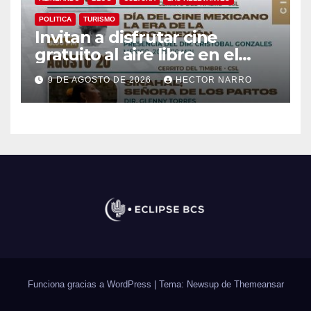
POLITICA
TURISMO
Invitan a disfrutar cine
gratuito al aire libre en el
Cerrito del Timbre de Cabo
9 DE AGOSTO DE 2026
HECTOR NARRO
San Lucas
Funciona gracias a WordPress
|
Tema: Newsup de
Themeansar