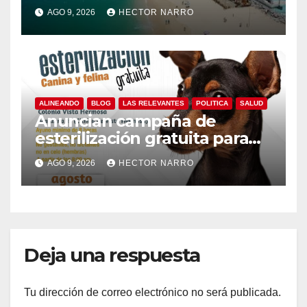
AGO 9, 2026
HECTOR NARRO
ALINEANDO
BLOG
LAS RELEVANTES
POLITICA
SALUD
Anuncian campaña de
esterilización gratuita para
perros y gatos en San José
AGO 9, 2026
HECTOR NARRO
del Cabo
Deja una respuesta
Tu dirección de correo electrónico no será publicada.