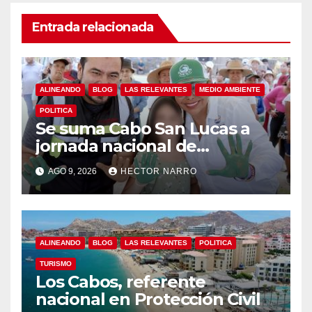
Entrada relacionada
ALINEANDO
BLOG
LAS RELEVANTES
MEDIO AMBIENTE
POLITICA
Se suma Cabo San Lucas a
jornada nacional de
reforestación
AGO 9, 2026
HECTOR NARRO
ALINEANDO
BLOG
LAS RELEVANTES
POLITICA
TURISMO
Los Cabos, referente
nacional en Protección Civil