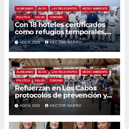
ALINEANDO
BLOG
LAS RELEVANTES
MEDIO AMBIENTE
POLITICA
SALUD
TURISMO
Con 18 hoteles certificados
como refugios temporales,
Gobierno de Los Cabos
AGO 6, 2026
HECTOR NARRO
refuerza la prevención y
garantiza un destino seguro
ALINEANDO
BLOG
LAS RELEVANTES
MEDIO AMBIENTE
POLITICA
SALUD
TURISMO
Refuerzan en Los Cabos
protocolos de prevención y
rescate en playas ante oleaje
AGO 6, 2026
HECTOR NARRO
y temporada de ciclones