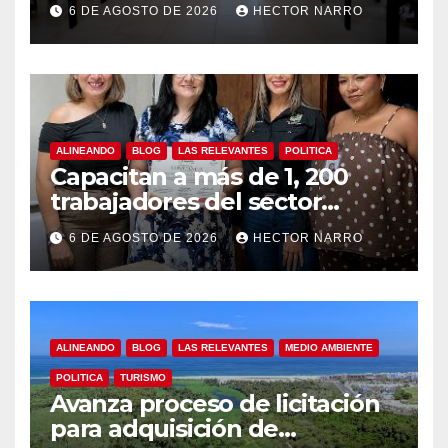
6 DE AGOSTO DE 2026
HECTOR NARRO
y temporada de ciclones
ALINEANDO
BLOG
LAS RELEVANTES
POLITICA
Capacitan a más de 1, 200
trabajadores del sector
hotelero en derechos
6 DE AGOSTO DE 2026
HECTOR NARRO
humanos y respeto laboral
en Los Cabos
ALINEANDO
BLOG
LAS RELEVANTES
MEDIO AMBIENTE
POLITICA
TURISMO
Avanza proceso de licitación
para adquisición de