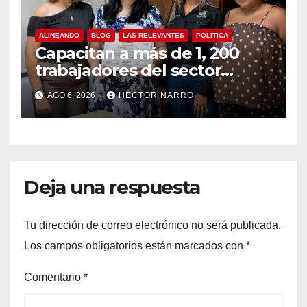
ALINEANDO
BLOG
LAS RELEVANTES
POLITICA
Capacitan a más de 1, 200
trabajadores del sector
hotelero en derechos
AGO 6, 2026
HECTOR NARRO
humanos y respeto laboral
en Los Cabos
Deja una respuesta
Tu dirección de correo electrónico no será publicada.
Los campos obligatorios están marcados con
*
Comentario
*