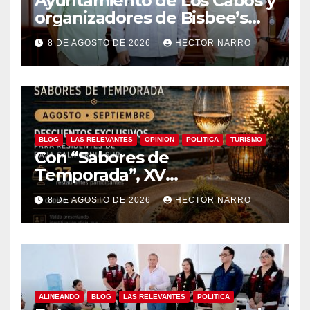
Ayuntamiento de Los Cabos y
organizadores de Bisbee’s
coordinan acciones para
8 DE AGOSTO DE 2026
HECTOR NARRO
edición 2026
BLOG
LAS RELEVANTES
OPINION
POLITICA
TURISMO
Con “Sabores de
Temporada”, XV
Ayuntamiento de Los Cabos y
8 DE AGOSTO DE 2026
HECTOR NARRO
Canirac impulsan consumo
local con beneficios para
residentes de BCS
ALINEANDO
BLOG
LAS RELEVANTES
POLITICA