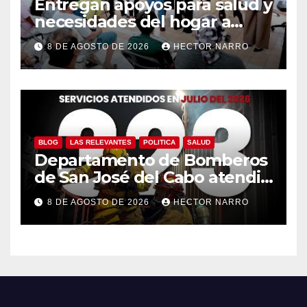
Entregan apoyos para salud y
necesidades del hogar a
familias de Cabo San Lucas
8 DE AGOSTO DE 2026
HECTOR NARRO
BLOG
LAS RELEVANTES
POLITICA
SALUD
Departamento de Bomberos
de San José del Cabo atendió
323 emergencias durante
8 DE AGOSTO DE 2026
HECTOR NARRO
julio