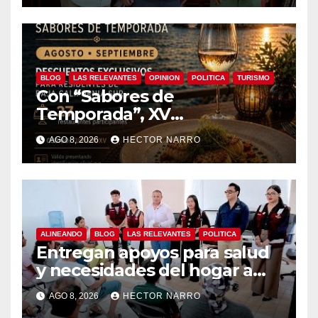
BLOG
LAS RELEVANTES
OPINION
POLITICA
TURISMO
Con “Sabores de
Temporada”, XV
Ayuntamiento de Los Cabos
AGO 8, 2026
HECTOR NARRO
y Canirac impulsan consumo
local con beneficios para
residentes de BCS
ALINEANDO
BLOG
LAS RELEVANTES
POLITICA
Entregan apoyos para salud
y necesidades del hogar a
familias de Cabo San Lucas
AGO 8, 2026
HECTOR NARRO