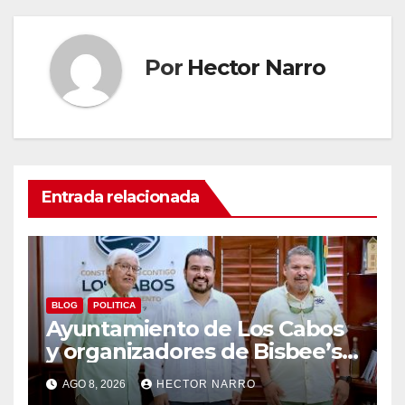
Por
Hector Narro
Entrada relacionada
BLOG
POLITICA
Ayuntamiento de Los Cabos
y organizadores de Bisbee’s
coordinan acciones para
AGO 8, 2026
HECTOR NARRO
edición 2026